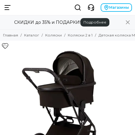
Коляски
Магазины
СКИДКИ до 35% и ПОДАРКИ!
Подробнее
Смотреть все товары
Коляски 2 в 1
Главная
Каталог
Коляски
Коляски 2 в 1
Детская коляска Moo
Коляски 3 в 1
Коляски прогулочные
Коляски для двойни
Аксессуары для колясок
Люльки для колясок