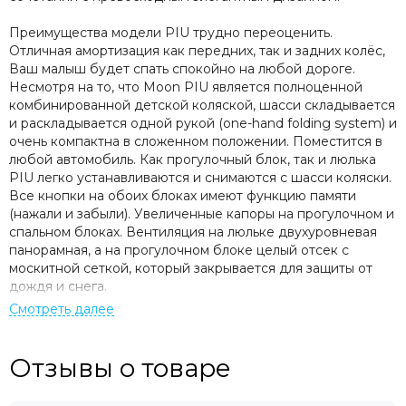
Преимущества модели PIU трудно переоценить.
Отличная амортизация как передних, так и задних колёс,
Ваш малыш будет спать спокойно на любой дороге.
Несмотря на то, что Moon PIU является полноценной
комбинированной детской коляской, шасси складывается
и раскладывается одной рукой (one-hand folding system) и
очень компактна в сложенном положении. Поместится в
любой автомобиль. Как прогулочный блок, так и люлька
PIU легко устанавливаются и снимаются с шасси коляски.
Все кнопки на обоих блоках имеют функцию памяти
(нажали и забыли). Увеличенные капоры на прогулочном и
спальном блоках. Вентиляция на люльке двухуровневая
панорамная, а на прогулочном блоке целый отсек с
москитной сеткой, который закрывается для защиты от
дождя и снега.
Спальный блок (люлька)
Люлька коляски PIU оснащена перфорированным дном,
Отзывы о товаре
что в комплекте с дорогим австрийским матрасом бренда
Traumeland представляет из себя запатентованную