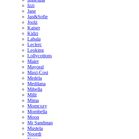
Izzi
Jane
Jan&Sofie
Joolz
Kaiser
Kidzi
Labala
Leclerc
Leoking
Lollycottons
Maier
Mayoral
Maxi-Cosi
Medela
Medilana
Mibella
Milli
Mima
Momcozy
Mombella
Moon
Mr Sandman
Mustela
Noordi