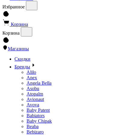
Избранное
Корзина
Корзина
Магазины
Скидки
Бренды
Alilo
Anex
Angela Bella
Asobu
Atopalm
Avionaut
Avova
Baby Patent
Babiators
Baby Chipak
Beaba
Bebizaro