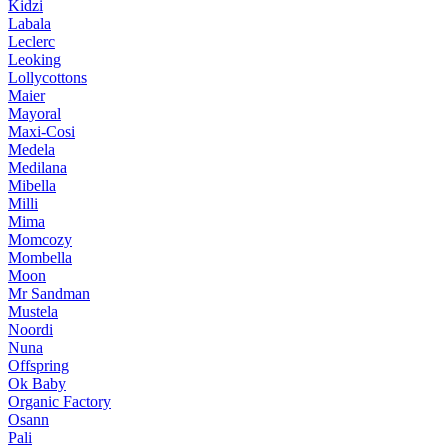
Kidzi
Labala
Leclerc
Leoking
Lollycottons
Maier
Mayoral
Maxi-Cosi
Medela
Medilana
Mibella
Milli
Mima
Momcozy
Mombella
Moon
Mr Sandman
Mustela
Noordi
Nuna
Offspring
Ok Baby
Organic Factory
Osann
Pali