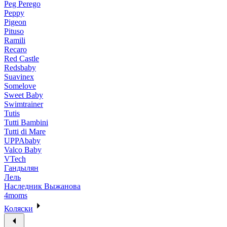
Peg Perego
Peppy
Pigeon
Pituso
Ramili
Recaro
Red Castle
Redsbaby
Suavinex
Somelove
Sweet Baby
Swimtrainer
Tutis
Tutti Bambini
Tutti di Mare
UPPAbaby
Valco Baby
VTech
Гандылян
Лель
Наследник Выжанова
4moms
Коляски