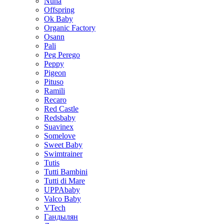
Nuna
Offspring
Ok Baby
Organic Factory
Osann
Pali
Peg Perego
Peppy
Pigeon
Pituso
Ramili
Recaro
Red Castle
Redsbaby
Suavinex
Somelove
Sweet Baby
Swimtrainer
Tutis
Tutti Bambini
Tutti di Mare
UPPAbaby
Valco Baby
VTech
Гандылян