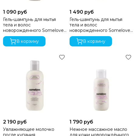
Bozz
1 090 руб
1 490 руб
Bumbleride
Гель-шампунь для мытья
Гель-шампунь для мытья
Cam
тела и волос
тела и волос
Chicco
новорожденного Somelove
новорожденного Somelove
Comotomo
с ароматом лаванды и
с ароматом лаванды и
ванили, 100 мл
В корзину
ванили, 200 мл
В корзину
CottonMoose
Cybex
Doona
Drema BabyDou
Ducle
Ellipse
Elodie
Erbesi
Espiro
GB
Hartan
2 190 руб
1 790 руб
Happy Baby
Heorshe
Увлажняющее молочко
Нежное массажное масло
после купания
для кожи новорождённого