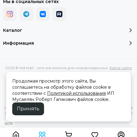
Мы в социальных сетях
Каталог
Информация
2026 © Kid Mall - сеть магазинов для новорожденных.
Карта сайта
Сделано в
MOSK.STUDIO
для платформы
InSales
Продолжая просмотр этого сайта, Вы
соглашаетесь на обработку файлов cookie в
соответствии с
Политикой использования
ИП
Вся представленная на сайте информация, касающаяся
Мусаелян Роберт Гагикович файлов cookie.
характеристик, стоимости товаров и услуг, носит
информационный характер и ни при каких условиях не является
Принять
публичной офертой, определяемой положениями Статьи 437(2)
Гражданского кодекса РФ.
6019