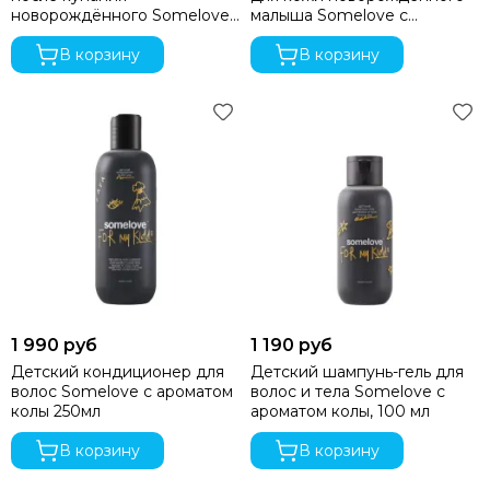
Hoppi
новорождённого Somelove
малыша Somelove с
Incanto
с ароматом ванили и
ароматом ванили и лаванды
Inglesina
лаванды 200мл
В корзину
100мл
В корзину
Izzi
Jane
Jan&Sofie
Joolz
Kaiser
Kidzi
Labala
Leclerc
Leoking
Lollycottons
Maier
1 990 руб
1 190 руб
Mayoral
Детский кондиционер для
Детский шампунь-гель для
волос Somelove с ароматом
волос и тела Somelove с
Maxi-Cosi
колы 250мл
ароматом колы, 100 мл
Medela
Medilana
В корзину
В корзину
Mibella