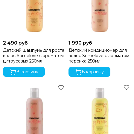
Recaro
Red Castle
Redsbaby
Suavinex
Somelove
Sweet Baby
2 490 руб
1 990 руб
Swimtrainer
Детский шампунь для роста
Детский кондиционер для
Tutis
волос Somelove с ароматом
волос Somelove с ароматом
цитрусовых 250мл
персика 250мл
Tutti Bambini
Tutti di Mare
В корзину
В корзину
UPPAbaby
Valco Baby
VTech
Гандылян
Лель
Наследник Выжанова
4moms