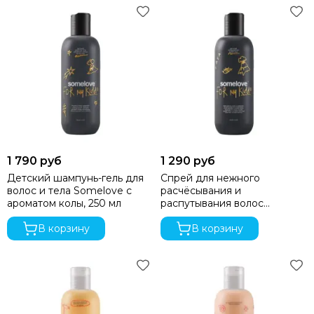
Milli
Mima
Momcozy
Mombella
Moon
Mr Sandman
Mustela
Noordi
Nuna
Offspring
1 790 руб
1 290 руб
Ok Baby
Детский шампунь-гель для
Спрей для нежного
волос и тела Somelove с
расчёсывания и
Organic Factory
ароматом колы, 250 мл
распутывания волос
Osann
Somelove 100мл
Pali
В корзину
В корзину
Peg Perego
Peppy
Pigeon
Pituso
Ramili