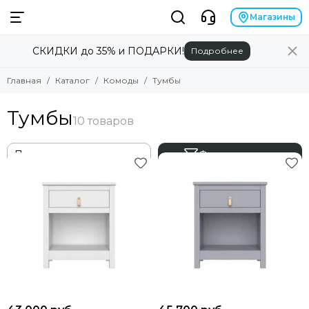
Комоды
Магазины
СКИДКИ до 35% и ПОДАРКИ!
Подробнее
Смотреть все товары
Пеленальные комоды
Главная
Каталог
Комоды
Тумбы
Бельевые комоды
Стеллажи
Тумбы
Тумбы
Фильтр товаров