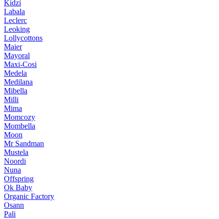
Kidzi
Labala
Leclerc
Leoking
Lollycottons
Maier
Mayoral
Maxi-Cosi
Medela
Medilana
Mibella
Milli
Mima
Momcozy
Mombella
Moon
Mr Sandman
Mustela
Noordi
Nuna
Offspring
Ok Baby
Organic Factory
Osann
Pali