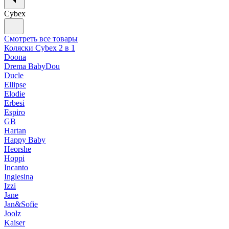
Cybex
Смотреть все товары
Коляски Cybex 2 в 1
Doona
Drema BabyDou
Ducle
Ellipse
Elodie
Erbesi
Espiro
GB
Hartan
Happy Baby
Heorshe
Hoppi
Incanto
Inglesina
Izzi
Jane
Jan&Sofie
Joolz
Kaiser