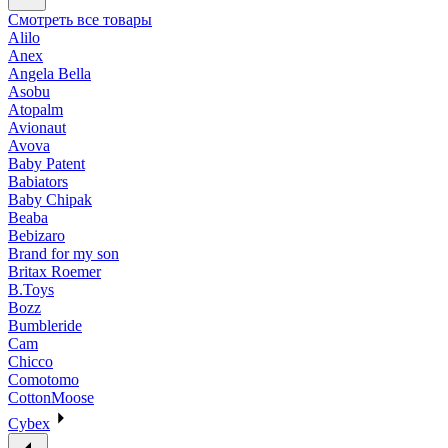
Смотреть все товары
Alilo
Anex
Angela Bella
Asobu
Atopalm
Avionaut
Avova
Baby Patent
Babiators
Baby Chipak
Beaba
Bebizaro
Brand for my son
Britax Roemer
B.Toys
Bozz
Bumbleride
Cam
Chicco
Comotomo
CottonMoose
Cybex