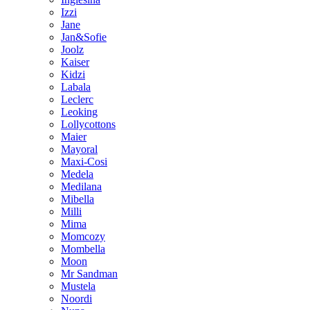
Izzi
Jane
Jan&Sofie
Joolz
Kaiser
Kidzi
Labala
Leclerc
Leoking
Lollycottons
Maier
Mayoral
Maxi-Cosi
Medela
Medilana
Mibella
Milli
Mima
Momcozy
Mombella
Moon
Mr Sandman
Mustela
Noordi