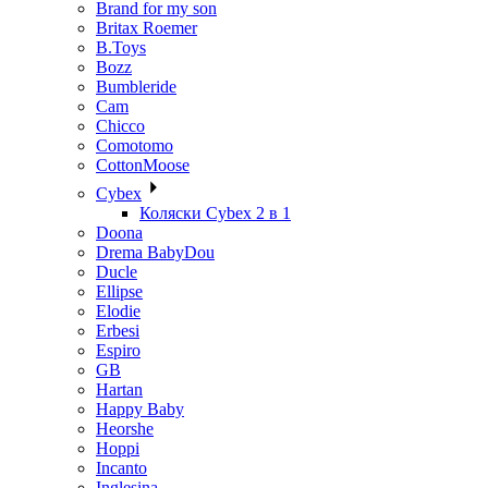
Brand for my son
Britax Roemer
B.Toys
Bozz
Bumbleride
Cam
Chicco
Comotomo
CottonMoose
Cybex
Коляски Cybex 2 в 1
Doona
Drema BabyDou
Ducle
Ellipse
Elodie
Erbesi
Espiro
GB
Hartan
Happy Baby
Heorshe
Hoppi
Incanto
Inglesina