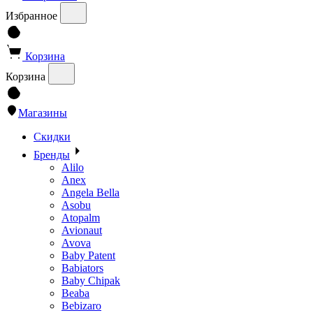
Избранное
Корзина
Корзина
Магазины
Скидки
Бренды
Alilo
Anex
Angela Bella
Asobu
Atopalm
Avionaut
Avova
Baby Patent
Babiators
Baby Chipak
Beaba
Bebizaro