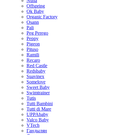
Nuna
Offspring
Ok Baby
Organic Factory
Osann
Pali
Peg Perego
Peppy
Pigeon
Pituso
Ramili
Recaro
Red Castle
Redsbaby
Suavinex
Somelove
Sweet Baby
Swimtrainer
Tutis
Tutti Bambini
Tutti di Mare
UPPAbaby
Valco Baby
VTech
Гандылян