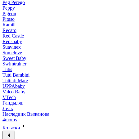
Peg Perego
Peppy
Pigeon
Pituso
Ramili
Recaro
Red Castle
Redsbaby
Suavinex
Somelove
Sweet Baby
Swimtrainer
Tutis
Tutti Bambini
Tutti di Mare
UPPAbaby
Valco Baby
VTech
Гандылян
Лель
Наследник Выжанова
4moms
Коляски