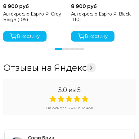
опорной ноги. Такая комбинация сводит к минимуму
риски неправильно установки автокресла в машине, и
8 900 руб
8 900 руб
будет очень удобной при ежедневном использовании.
Автокресло Espiro Pi Grey
Автокресло Espiro Pi Black
Разъемы Isofix регулируются по длине, поэтому их можно
Beige (109)
(110)
индивидуально настроить в соответствии с
характеристиками вашего автомобиля.
В корзину
В корзину
Поворот автокресла на 360° одной рукой.
Вращающаяся на 360 градусов встроенная база упрощает
размещение и пристегивание ребенка. Благодаря
удобной поворотной системе автокресло легко
Отзывы на Яндекс
установить по ходу и против хода движения, не снимая
его с креплений.
5 положений наклона.
Детское кресло в автомобиль
5.0
из 5
ENO 360 SL имеет более глубокое положение наклона по
сравнению с другими моделями бренда Osann. Для
эргономичного и безопасного положения ребенка в
На основе
3 417
оценок
дороге выберите положение подходящее: от сидячего до
лежачего.
Растет вместе с ребенком.
Регулируемый подголовник
имеет 10 положений по высоте. Причем высота плечевых
Софи Брик