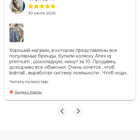
ремней автоматически регулируется при регулировке
подголовника. Таким образом, всегда обеспечивается их
30 июля 2026
оптимальное положение, и уже ничего не нужно
регулировать вручную.
Надежная защита от боковых ударов.
Детское
автокресло имеет усиленную систему защиты от боковых
столкновений SIPS Protect, которая сводит к минимуму
Хороший магазин, в котором представлены все
опасное воздействие удара.
популярные бренды. Купили коляску Anex iq
premium , шоколадную, минут за 10. Продавец
Комфорт.
Вашему малышу будет удобно даже в
доходчиво все объяснил. Очень хочется , чтоб
длительных поездках благодаря большому сиденью
kidmall , выработал систему лояльности . Чтоб ходить
туда чаще
анатомической формы. В автокресле предусмотрена
Читать полностью
вставка для новорожденных, она обеспечивает
полностью лежачее положение, которое так важно в
Яндекс Карты
первые месяцы, а также вкладыш для дополнительного
комфорта детей младшего возраста. Как только ваш
ребенок подрастет, вставку и вкладыш можно убрать.
Премиальный дизайн.
Автокресло ENO 360 SL имеет
более компактный и элегантный дизайн с плавными
линиями. Идеально впишется в любой салон автомобиля.