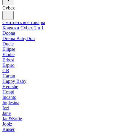
Cybex
Смотреть все товары
Коляски Cybex 2 в 1
Doona
Drema BabyDou
Ducle
Ellipse
Elodie
Erbesi
Espiro
GB
Hartan
Happy Baby
Heorshe
Hoppi
Incanto
Inglesina
Izzi
Jane
Jan&Sofie
Joolz
Kaiser