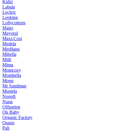
Kidzi
Labala
Leclerc
Leoking
Lollycottons
Maier
Mayoral
Maxi-Cosi
Medela
Medilana
Mibella
Milli
Mima
Momcozy
Mombella
Moon
Mr Sandman
Mustela
Noordi
Nuna
Offspring
Ok Baby
Organic Factory
Osann
Pali