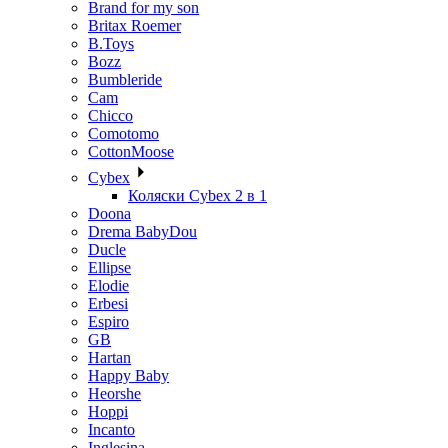
Brand for my son
Britax Roemer
B.Toys
Bozz
Bumbleride
Cam
Chicco
Comotomo
CottonMoose
Cybex
Коляски Cybex 2 в 1
Doona
Drema BabyDou
Ducle
Ellipse
Elodie
Erbesi
Espiro
GB
Hartan
Happy Baby
Heorshe
Hoppi
Incanto
Inglesina