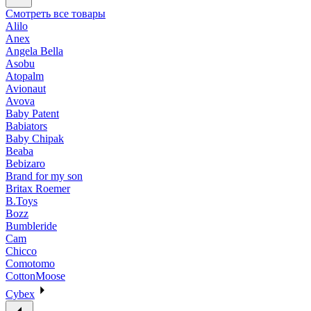
Смотреть все товары
Alilo
Anex
Angela Bella
Asobu
Atopalm
Avionaut
Avova
Baby Patent
Babiators
Baby Chipak
Beaba
Bebizaro
Brand for my son
Britax Roemer
B.Toys
Bozz
Bumbleride
Cam
Chicco
Comotomo
CottonMoose
Cybex