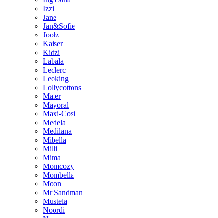
Izzi
Jane
Jan&Sofie
Joolz
Kaiser
Kidzi
Labala
Leclerc
Leoking
Lollycottons
Maier
Mayoral
Maxi-Cosi
Medela
Medilana
Mibella
Milli
Mima
Momcozy
Mombella
Moon
Mr Sandman
Mustela
Noordi