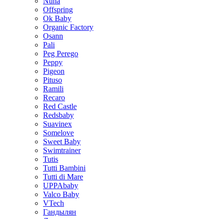
Nuna
Offspring
Ok Baby
Organic Factory
Osann
Pali
Peg Perego
Peppy
Pigeon
Pituso
Ramili
Recaro
Red Castle
Redsbaby
Suavinex
Somelove
Sweet Baby
Swimtrainer
Tutis
Tutti Bambini
Tutti di Mare
UPPAbaby
Valco Baby
VTech
Гандылян