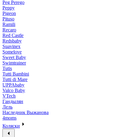
Peg Perego
Peppy
Pigeon
Pituso
Ramili
Recaro
Red Castle
Redsbaby
Suavinex
Somelove
Sweet Baby
Swimtrainer
Tutis
Tutti Bambini
Tutti di Mare
UPPAbaby
Valco Baby
VTech
Гандылян
Лель
Наследник Выжанова
4moms
Коляски