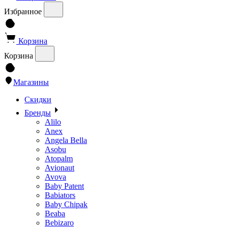
Избранное
Корзина
Корзина
Магазины
Скидки
Бренды
Alilo
Anex
Angela Bella
Asobu
Atopalm
Avionaut
Avova
Baby Patent
Babiators
Baby Chipak
Beaba
Bebizaro