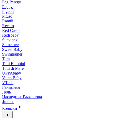
Peg Perego
Peppy
Pigeon
Pituso
Ramili
Recaro
Red Castle
Redsbaby
Suavinex
Somelove
Sweet Baby
Swimtrainer
Tutis
Tutti Bambini
Tutti di Mare
UPPAbaby
Valco Baby
VTech
Гандылян
Лель
Наследник Выжанова
4moms
Коляски