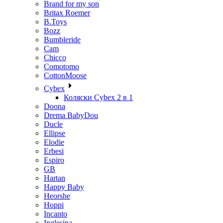
Brand for my son
Britax Roemer
B.Toys
Bozz
Bumbleride
Cam
Chicco
Comotomo
CottonMoose
Cybex
Коляски Cybex 2 в 1
Doona
Drema BabyDou
Ducle
Ellipse
Elodie
Erbesi
Espiro
GB
Hartan
Happy Baby
Heorshe
Hoppi
Incanto
Inglesina