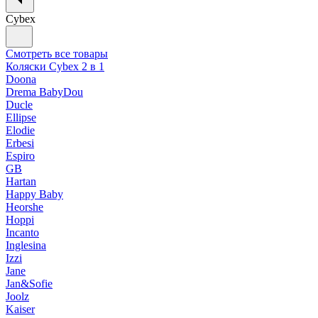
Cybex
Смотреть все товары
Коляски Cybex 2 в 1
Doona
Drema BabyDou
Ducle
Ellipse
Elodie
Erbesi
Espiro
GB
Hartan
Happy Baby
Heorshe
Hoppi
Incanto
Inglesina
Izzi
Jane
Jan&Sofie
Joolz
Kaiser