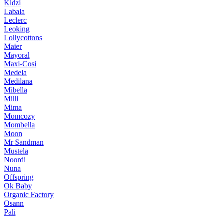
Kidzi
Labala
Leclerc
Leoking
Lollycottons
Maier
Mayoral
Maxi-Cosi
Medela
Medilana
Mibella
Milli
Mima
Momcozy
Mombella
Moon
Mr Sandman
Mustela
Noordi
Nuna
Offspring
Ok Baby
Organic Factory
Osann
Pali