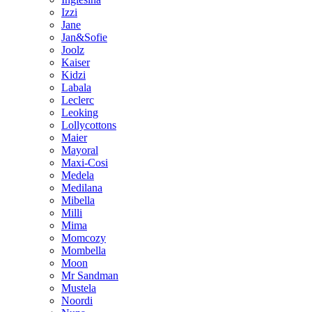
Izzi
Jane
Jan&Sofie
Joolz
Kaiser
Kidzi
Labala
Leclerc
Leoking
Lollycottons
Maier
Mayoral
Maxi-Cosi
Medela
Medilana
Mibella
Milli
Mima
Momcozy
Mombella
Moon
Mr Sandman
Mustela
Noordi