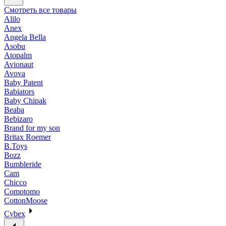
Смотреть все товары
Alilo
Anex
Angela Bella
Asobu
Atopalm
Avionaut
Avova
Baby Patent
Babiators
Baby Chipak
Beaba
Bebizaro
Brand for my son
Britax Roemer
B.Toys
Bozz
Bumbleride
Cam
Chicco
Comotomo
CottonMoose
Cybex