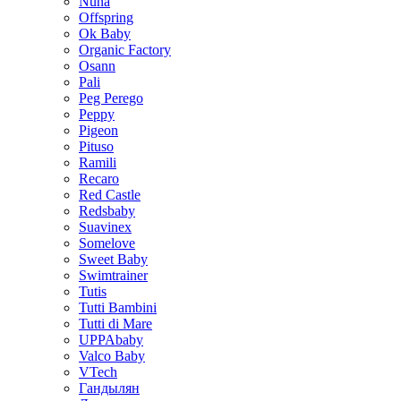
Nuna
Offspring
Ok Baby
Organic Factory
Osann
Pali
Peg Perego
Peppy
Pigeon
Pituso
Ramili
Recaro
Red Castle
Redsbaby
Suavinex
Somelove
Sweet Baby
Swimtrainer
Tutis
Tutti Bambini
Tutti di Mare
UPPAbaby
Valco Baby
VTech
Гандылян