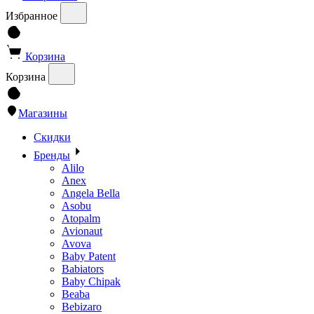
Избранное
Корзина
Корзина
Магазины
Скидки
Бренды
Alilo
Anex
Angela Bella
Asobu
Atopalm
Avionaut
Avova
Baby Patent
Babiators
Baby Chipak
Beaba
Bebizaro