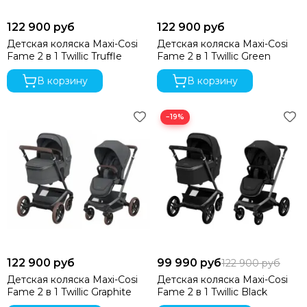
Bozz
122 900 руб
122 900 руб
Bumbleride
Детская коляска Maxi-Cosi
Детская коляска Maxi-Cosi
Cam
Fame 2 в 1 Twillic Truffle
Fame 2 в 1 Twillic Green
Chicco
Comotomo
В корзину
В корзину
CottonMoose
Cybex
−19%
Doona
Drema BabyDou
Ducle
Ellipse
Elodie
Erbesi
Espiro
GB
Hartan
122 900 руб
99 990 руб
122 900 руб
Happy Baby
Детская коляска Maxi-Cosi
Детская коляска Maxi-Cosi
Heorshe
Fame 2 в 1 Twillic Graphite
Fame 2 в 1 Twillic Black