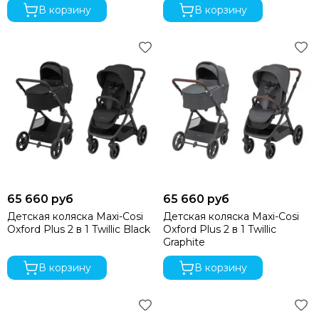
Hoppi
В корзину
В корзину
Incanto
Inglesina
Izzi
Jane
Jan&Sofie
Joolz
Kaiser
Kidzi
Labala
Leclerc
Leoking
65 660 руб
65 660 руб
Lollycottons
Детская коляска Maxi-Cosi
Детская коляска Maxi-Cosi
Maier
Oxford Plus 2 в 1 Twillic Black
Oxford Plus 2 в 1 Twillic
Mayoral
Graphite
Maxi-Cosi
В корзину
В корзину
Medela
Medilana
Mibella