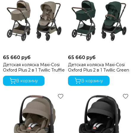
Milli
Mima
Momcozy
Mombella
Moon
Mr Sandman
Mustela
Noordi
65 660 руб
65 660 руб
Nuna
Детская коляска Maxi-Cosi
Детская коляска Maxi-Cosi
Offspring
Oxford Plus 2 в 1 Twillic Truffle
Oxford Plus 2 в 1 Twillic Green
Ok Baby
В корзину
В корзину
Organic Factory
Osann
Pali
Peg Perego
Peppy
Pigeon
Pituso
Ramili