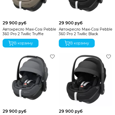
Recaro
Red Castle
Redsbaby
29 900 руб
29 900 руб
Suavinex
Somelove
Автокресло Maxi-Cosi Pebble
Автокресло Maxi-Cosi Pebble
360 Pro 2 Twillic Truffle
360 Pro 2 Twillic Black
Sweet Baby
Swimtrainer
В корзину
В корзину
Tutis
Tutti Bambini
Tutti di Mare
UPPAbaby
Valco Baby
VTech
Гандылян
Лель
Наследник Выжанова
4moms
29 900 руб
29 900 руб