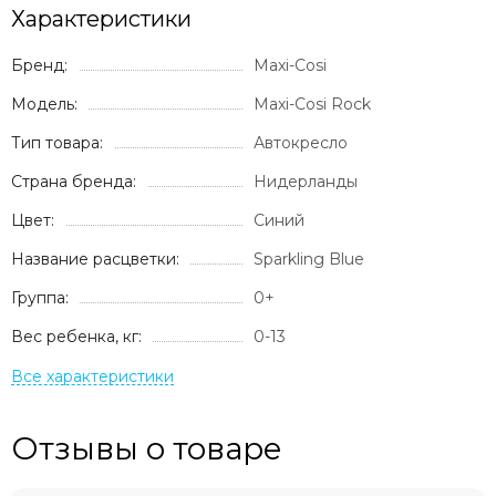
Milli
Характеристики
Mima
Momcozy
Бренд:
Maxi-Cosi
Mombella
Модель:
Maxi-Cosi Rock
Moon
Тип товара:
Автокресло
Mr Sandman
Mustela
Страна бренда:
Нидерланды
Noordi
Цвет:
Синий
Nuna
Offspring
Название расцветки:
Sparkling Blue
Ok Baby
Группа:
0+
Organic Factory
Osann
Вес ребенка, кг:
0-13
Pali
Peg Perego
Peppy
Pigeon
Отзывы о товаре
Pituso
Ramili