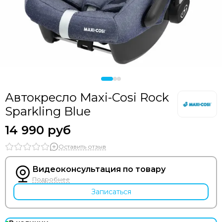
Bozz
Bumbleride
Cam
Chicco
Comotomo
CottonMoose
Cybex
Doona
Автокресло Maxi-Cosi Rock
Drema BabyDou
Sparkling Blue
Ducle
14 990 руб
Ellipse
Elodie
Оставить отзыв
Erbesi
Espiro
Видеоконсультация по товару
GB
Подробнее
Hartan
Записаться
Happy Baby
Heorshe