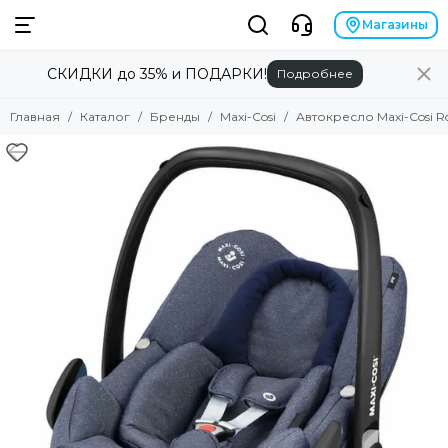
Бренды
Магазины
СКИДКИ до 35% и ПОДАРКИ!
Подробнее
Смотреть все товары
Alilo
Главная
Каталог
Бренды
Maxi-Cosi
Автокресло Maxi-Cosi Ro
Anex
Angela Bella
Asobu
Atopalm
Avionaut
Avova
Baby Patent
Babiators
Baby Chipak
Beaba
Bebizaro
Brand for my son
Britax Roemer
B.Toys