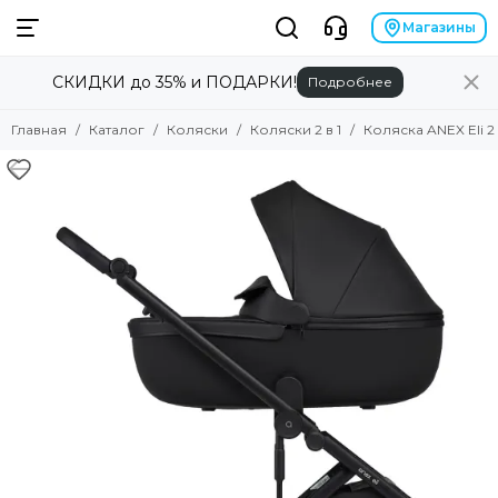
Коляски
Магазины
СКИДКИ до 35% и ПОДАРКИ!
Подробнее
Смотреть все товары
Коляски 2 в 1
Главная
Каталог
Коляски
Коляски 2 в 1
Коляска ANEX Eli 2 в
Коляски 3 в 1
Коляски прогулочные
Коляски для двойни
Аксессуары для колясок
Люльки для колясок