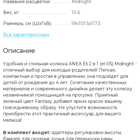
Название расцветки:
Midnight
Вес, кг:
10.6
Размеры, см (ШxГxВ):
59x101.5x117.5
Описание
Удобная и стильная коляска ANEX Eli 2 в 1 (el-05) Midnight -
отличный выбор для молодых родителей! Легкая,
компактная и простая в управлении, она подойдет для
детей от рождения до 4 лет. Сочетание качественных
материалов и современного дизайна делает эту коляску
незаменимой помощницей на прогулке. Приятный
зеленый цвет Fantasy добавит ярких красок вашему
повседневному образу. Не упустите возможность
приобрести этот практичный аксессуар для вашего
малыша!
В комплект входят:
адаптеры регулировки высоты,
бампер для сиденья, ручка для переноски рамы,