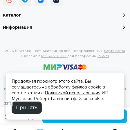
Каталог
Информация
2026 © Kid Mall - сеть магазинов для новорожденных.
Карта сайта
Сделано в
MOSK.STUDIO
для платформы
InSales
Вся представленная на сайте информация, касающаяся
Продолжая просмотр этого сайта, Вы
характеристик, стоимости товаров и услуг, носит
соглашаетесь на обработку файлов cookie в
информационный характер и ни при каких условиях не является
соответствии с
Политикой использования
ИП
публичной офертой, определяемой положениями Статьи 437(2)
Мусаелян Роберт Гагикович файлов cookie.
Гражданского кодекса РФ.
3317
Принять
77 900 руб
В корзину