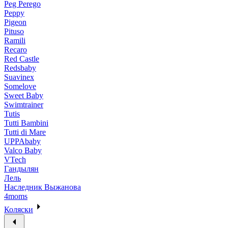
Peg Perego
Peppy
Pigeon
Pituso
Ramili
Recaro
Red Castle
Redsbaby
Suavinex
Somelove
Sweet Baby
Swimtrainer
Tutis
Tutti Bambini
Tutti di Mare
UPPAbaby
Valco Baby
VTech
Гандылян
Лель
Наследник Выжанова
4moms
Коляски