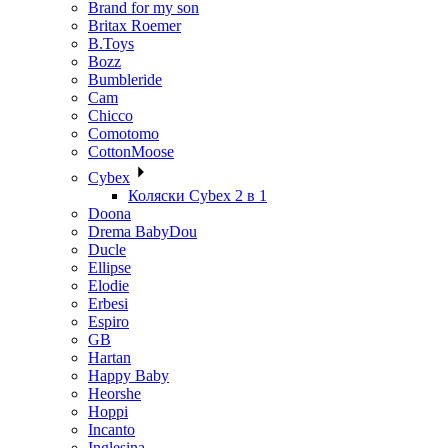
Brand for my son
Britax Roemer
B.Toys
Bozz
Bumbleride
Cam
Chicco
Comotomo
CottonMoose
Cybex
Коляски Cybex 2 в 1
Doona
Drema BabyDou
Ducle
Ellipse
Elodie
Erbesi
Espiro
GB
Hartan
Happy Baby
Heorshe
Hoppi
Incanto
Inglesina