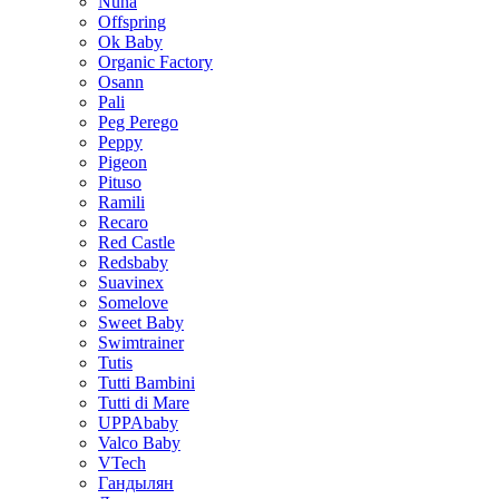
Nuna
Offspring
Ok Baby
Organic Factory
Osann
Pali
Peg Perego
Peppy
Pigeon
Pituso
Ramili
Recaro
Red Castle
Redsbaby
Suavinex
Somelove
Sweet Baby
Swimtrainer
Tutis
Tutti Bambini
Tutti di Mare
UPPAbaby
Valco Baby
VTech
Гандылян