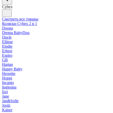
Cybex
Смотреть все товары
Коляски Cybex 2 в 1
Doona
Drema BabyDou
Ducle
Ellipse
Elodie
Erbesi
Espiro
GB
Hartan
Happy Baby
Heorshe
Hoppi
Incanto
Inglesina
Izzi
Jane
Jan&Sofie
Joolz
Kaiser