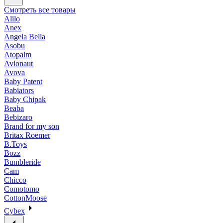
Смотреть все товары
Alilo
Anex
Angela Bella
Asobu
Atopalm
Avionaut
Avova
Baby Patent
Babiators
Baby Chipak
Beaba
Bebizaro
Brand for my son
Britax Roemer
B.Toys
Bozz
Bumbleride
Cam
Chicco
Comotomo
CottonMoose
Cybex