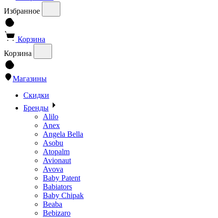
Избранное
Корзина
Корзина
Магазины
Скидки
Бренды
Alilo
Anex
Angela Bella
Asobu
Atopalm
Avionaut
Avova
Baby Patent
Babiators
Baby Chipak
Beaba
Bebizaro