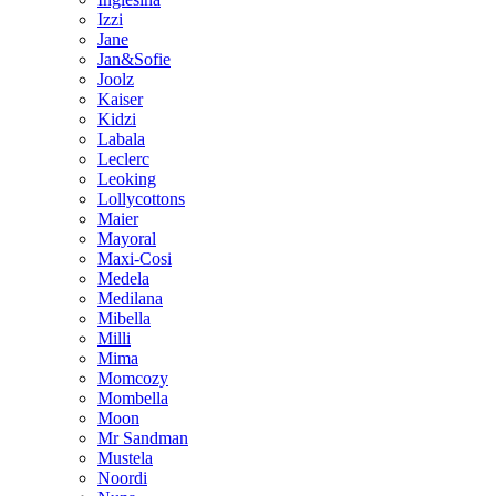
Izzi
Jane
Jan&Sofie
Joolz
Kaiser
Kidzi
Labala
Leclerc
Leoking
Lollycottons
Maier
Mayoral
Maxi-Cosi
Medela
Medilana
Mibella
Milli
Mima
Momcozy
Mombella
Moon
Mr Sandman
Mustela
Noordi