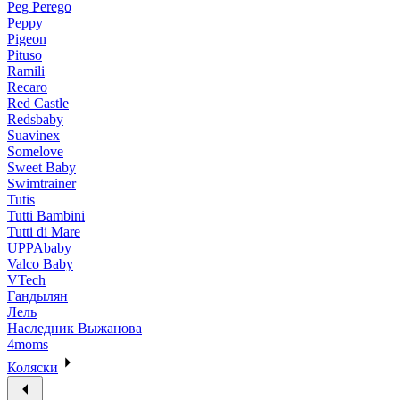
Peg Perego
Peppy
Pigeon
Pituso
Ramili
Recaro
Red Castle
Redsbaby
Suavinex
Somelove
Sweet Baby
Swimtrainer
Tutis
Tutti Bambini
Tutti di Mare
UPPAbaby
Valco Baby
VTech
Гандылян
Лель
Наследник Выжанова
4moms
Коляски