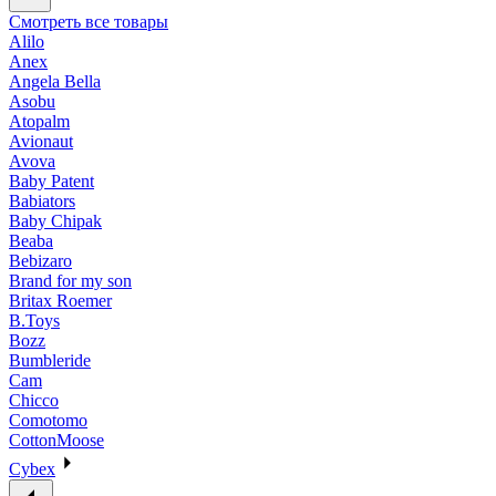
Смотреть все товары
Alilo
Anex
Angela Bella
Asobu
Atopalm
Avionaut
Avova
Baby Patent
Babiators
Baby Chipak
Beaba
Bebizaro
Brand for my son
Britax Roemer
B.Toys
Bozz
Bumbleride
Cam
Chicco
Comotomo
CottonMoose
Cybex