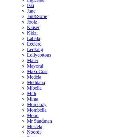
Izzi
Jane
Jan&Sofie
Joolz
Kaiser
Kidzi
Labala
Leclerc
Leoking
Lollycottons
Maier
Mayoral
Maxi-Cosi
Medela
Medilana
Mibella
Milli
Mima
Momcozy
Mombella
Moon
Mr Sandman
Mustela
Noordi