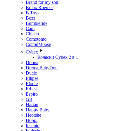
Brand for my son
Britax Roemer
B.Toys
Bozz
Bumbleride
Cam
Chicco
Comotomo
CottonMoose
Cybex
Коляски Cybex 2 в 1
Doona
Drema BabyDou
Ducle
Ellipse
Elodie
Erbesi
Espiro
GB
Hartan
Happy Baby
Heorshe
Hoppi
Incanto
Inglesina