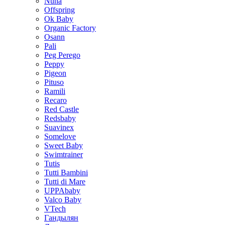
Nuna
Offspring
Ok Baby
Organic Factory
Osann
Pali
Peg Perego
Peppy
Pigeon
Pituso
Ramili
Recaro
Red Castle
Redsbaby
Suavinex
Somelove
Sweet Baby
Swimtrainer
Tutis
Tutti Bambini
Tutti di Mare
UPPAbaby
Valco Baby
VTech
Гандылян