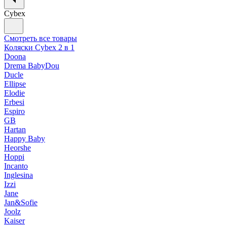
Cybex
Смотреть все товары
Коляски Cybex 2 в 1
Doona
Drema BabyDou
Ducle
Ellipse
Elodie
Erbesi
Espiro
GB
Hartan
Happy Baby
Heorshe
Hoppi
Incanto
Inglesina
Izzi
Jane
Jan&Sofie
Joolz
Kaiser