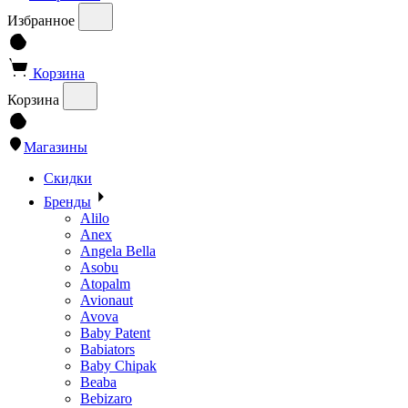
Избранное
Корзина
Корзина
Магазины
Скидки
Бренды
Alilo
Anex
Angela Bella
Asobu
Atopalm
Avionaut
Avova
Baby Patent
Babiators
Baby Chipak
Beaba
Bebizaro