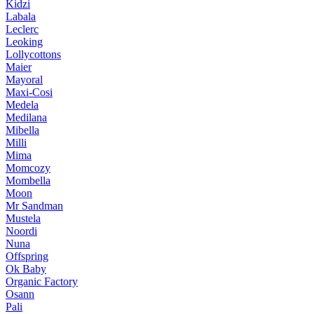
Kidzi
Labala
Leclerc
Leoking
Lollycottons
Maier
Mayoral
Maxi-Cosi
Medela
Medilana
Mibella
Milli
Mima
Momcozy
Mombella
Moon
Mr Sandman
Mustela
Noordi
Nuna
Offspring
Ok Baby
Organic Factory
Osann
Pali