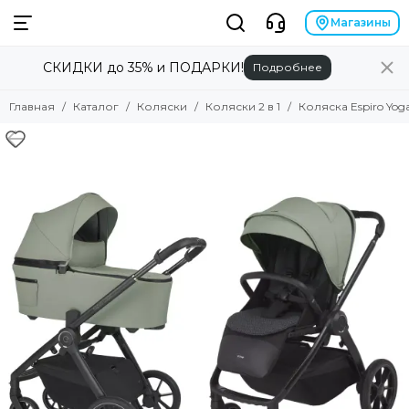
Коляски
Магазины
СКИДКИ до 35% и ПОДАРКИ!
Подробнее
Смотреть все товары
Коляски 2 в 1
Главная
Каталог
Коляски
Коляски 2 в 1
Коляска Espiro Yoga 
Коляски 3 в 1
Коляски прогулочные
Коляски для двойни
Аксессуары для колясок
Люльки для колясок