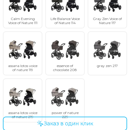
Calm Evening
Life Balance Voice
Gray Zen Voice of
Voice of Nature 111
of Nature 114
Nature 117
assana lotos voice
essence of
gray zen 217
of nature 119
chocolate 208
assana lotos voice
power of nature
of nature 219
229
Заказ в один клик