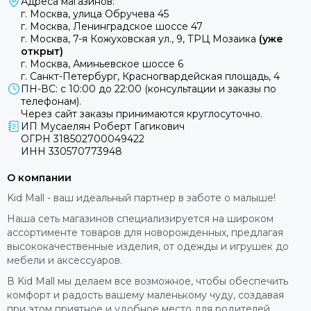
Адреса магазинов:
г. Москва, улица Обручева 45
г. Москва, Ленинградское шоссе 47
г. Москва, 7-я Кожуховская ул., 9, ТРЦ Мозаика
(уже
открыт)
г. Москва, Аминьевское шоссе 6
г. Санкт-Петербург, Красногвардейская площадь, 4
ПН-ВС: с 10:00 до 22:00 (консультации и заказы по
телефонам).
Через сайт заказы принимаются круглосуточно.
ИП Мусаелян Роберт Гагикович
ОГРН 318502700049422
ИНН 330570773948
О компании
Kid Mall - ваш идеальный партнер в заботе о малыше!
Наша сеть магазинов специализируется на широком
ассортименте товаров для новорожденных, предлагая
высококачественные изделия, от одежды и игрушек до
мебели и аксессуаров.
В Kid Mall мы делаем все возможное, чтобы обеспечить
комфорт и радость вашему маленькому чуду, создавая
при этом приятное и удобное место для родителей.