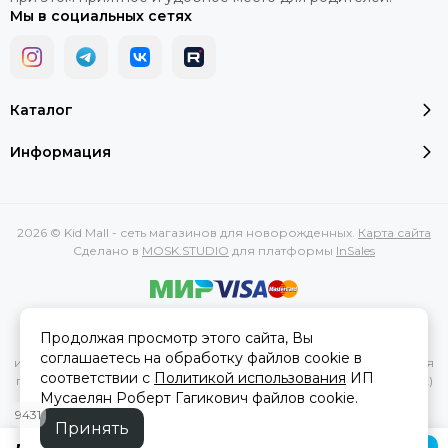
Мы в социальных сетях
Каталог
Информация
2026 © Kid Mall - сеть магазинов для новорожденных.
Карта сайта
Сделано в
MOSK.STUDIO
для платформы
InSales
Вся представленная на сайте информация, касающаяся
Продолжая просмотр этого сайта, Вы
характеристик, стоимости товаров и услуг, носит
соглашаетесь на обработку файлов cookie в
информационный характер и ни при каких условиях не является
соответствии с
Политикой использования
ИП
публичной офертой, определяемой положениями Статьи 437(2)
Мусаелян Роберт Гагикович файлов cookie.
Гражданского кодекса РФ.
9431
Принять