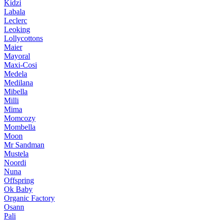
Kidzi
Labala
Leclerc
Leoking
Lollycottons
Maier
Mayoral
Maxi-Cosi
Medela
Medilana
Mibella
Milli
Mima
Momcozy
Mombella
Moon
Mr Sandman
Mustela
Noordi
Nuna
Offspring
Ok Baby
Organic Factory
Osann
Pali