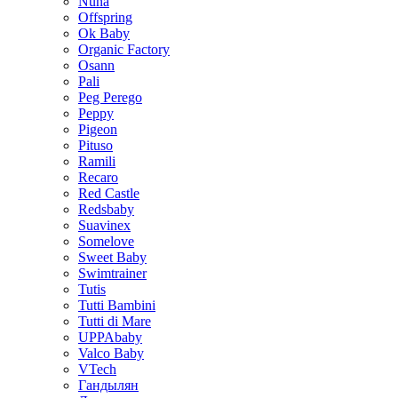
Nuna
Offspring
Ok Baby
Organic Factory
Osann
Pali
Peg Perego
Peppy
Pigeon
Pituso
Ramili
Recaro
Red Castle
Redsbaby
Suavinex
Somelove
Sweet Baby
Swimtrainer
Tutis
Tutti Bambini
Tutti di Mare
UPPAbaby
Valco Baby
VTech
Гандылян