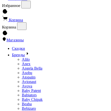
Избранное
Корзина
Корзина
Магазины
Скидки
Бренды
Alilo
Anex
Angela Bella
Asobu
Atopalm
Avionaut
Avova
Baby Patent
Babiators
Baby Chipak
Beaba
Bebizaro