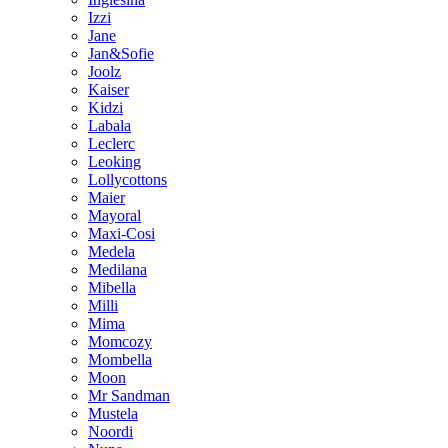
Izzi
Jane
Jan&Sofie
Joolz
Kaiser
Kidzi
Labala
Leclerc
Leoking
Lollycottons
Maier
Mayoral
Maxi-Cosi
Medela
Medilana
Mibella
Milli
Mima
Momcozy
Mombella
Moon
Mr Sandman
Mustela
Noordi