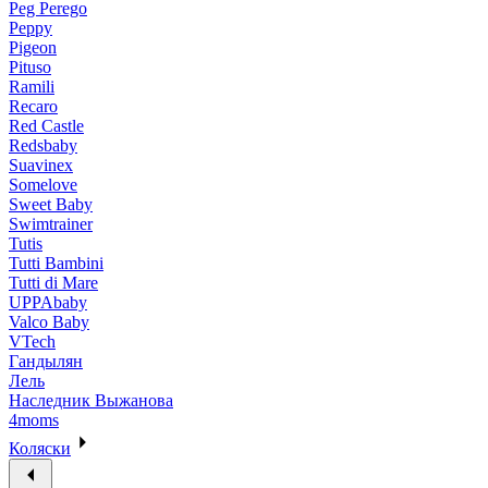
Peg Perego
Peppy
Pigeon
Pituso
Ramili
Recaro
Red Castle
Redsbaby
Suavinex
Somelove
Sweet Baby
Swimtrainer
Tutis
Tutti Bambini
Tutti di Mare
UPPAbaby
Valco Baby
VTech
Гандылян
Лель
Наследник Выжанова
4moms
Коляски