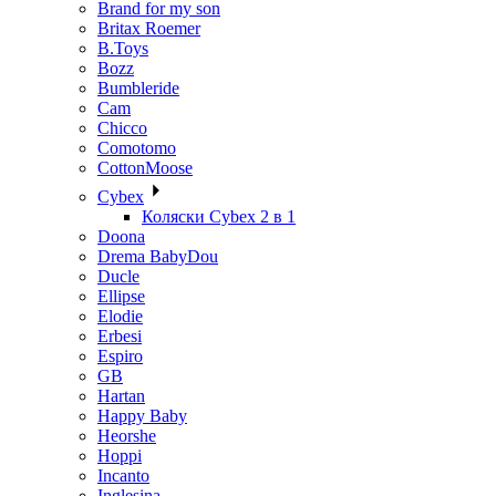
Brand for my son
Britax Roemer
B.Toys
Bozz
Bumbleride
Cam
Chicco
Comotomo
CottonMoose
Cybex
Коляски Cybex 2 в 1
Doona
Drema BabyDou
Ducle
Ellipse
Elodie
Erbesi
Espiro
GB
Hartan
Happy Baby
Heorshe
Hoppi
Incanto
Inglesina