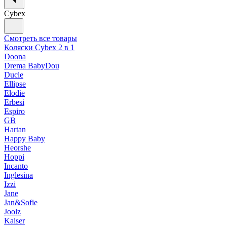
Cybex
Смотреть все товары
Коляски Cybex 2 в 1
Doona
Drema BabyDou
Ducle
Ellipse
Elodie
Erbesi
Espiro
GB
Hartan
Happy Baby
Heorshe
Hoppi
Incanto
Inglesina
Izzi
Jane
Jan&Sofie
Joolz
Kaiser