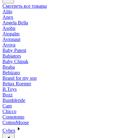
Смотреть все товары
Alilo
Anex
Angela Bella
Asobu
Atopalm
Avionaut
Avova
Baby Patent
Babiators
Baby Chipak
Beaba
Bebizaro
Brand for my son
Britax Roemer
B.Toys
Bozz
Bumbleride
Cam
Chicco
Comotomo
CottonMoose
Cybex