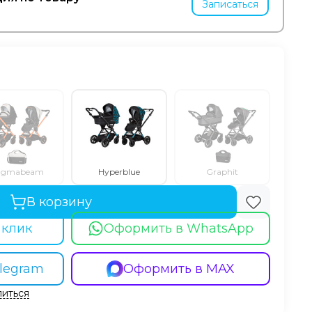
Записаться
agmabeam
Hyperblue
Graphit
В корзину
 клик
Оформить в WhatsApp
legram
Оформить в MAX
иться