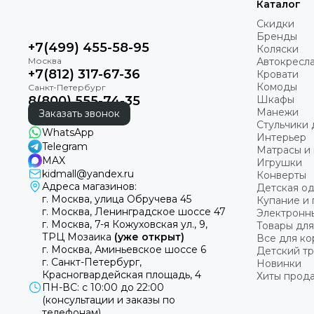
Каталог
Скидки
Бренды
+7(499) 455-58-95
Коляски
Автокресл
+7(812) 317-67-36
Кровати
Комоды
8(800) 555-74-35
Шкафы
Манежи
Заказать звонок
Стульчики 
WhatsApp
Интерьер
Telegram
Матрасы и 
MAX
Игрушки
kidmall@yandex.ru
Конверты
Адреса магазинов:
Детская о
г. Москва, улица Обручева 45
Купание и 
г. Москва, Ленинградское шоссе 47
Электронн
г. Москва, 7-я Кожуховская ул., 9,
Товары для
ТРЦ Мозаика
(уже открыт)
Все для к
г. Москва, Аминьевское шоссе 6
Детский т
г. Санкт-Петербург,
Новинки
Красногвардейская площадь, 4
Хиты прод
ПН-ВС: с 10:00 до 22:00
(консультации и заказы по
телефонам).