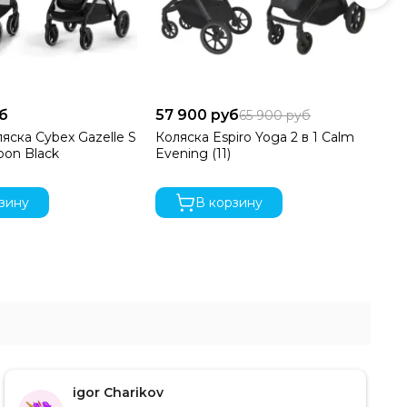
уб
57 900 руб
57
65 900 руб
яска Cybex Gazelle S
Коляска Espiro Yoga 2 в 1 Calm
Ко
oon Black
Evening (11)
Mi
зину
В корзину
igor Charikov