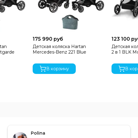
175 990 руб
123 100 р
tan
Детская коляска Hartan
Детская кол
tgarde
Mercedes-Benz 221 Blue
2 в 1 BLK M
В корзину
В кор
Polina