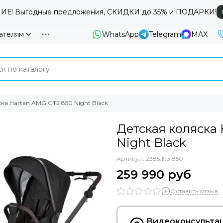
Е! Выгодные предложения, СКИДКИ до 35% и ПОДАРКИ!
ателям
WhatsApp
Telegram
MAX
ка Hartan AMG GT2 850 Night Black
Детская коляска
Night Black
Артикул:
2385.193.850
259 990 руб
Оставить отзыв
Видеоконсультац