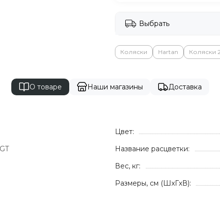
Выбрать
Коляски
Hartan
Коляски 2
О товаре
Наши магазины
Доставка
Цвет:
 GT
Название расцветки:
1
Вес, кг:
Размеры, см (ШxГxВ):