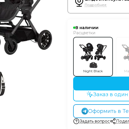
Подробнее
В наличии
Расцветки
Night Black
M
Заказ в один
Оформить в Te
Задать вопрос
Подел