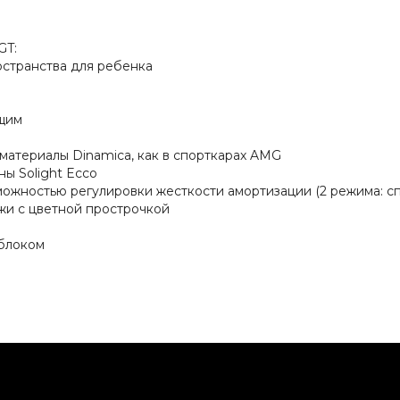
GT:
остранства для ребенка
ущим
материалы Dinamica, как в спорткарах AMG
ы Solight Ecco
зможностью регулировки жесткости амортизации (2 режима: с
ожи с цветной прострочкой
 блоком