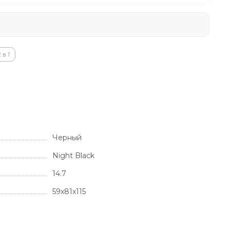
 в 1
Черный
Night Black
14.7
59х81х115