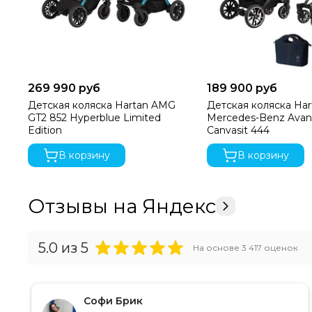
269 990 руб
189 900 руб
Детская коляска Hartan AMG
Детская коляска Har
GT2 852 Hyperblue Limited
Mercedes-Benz Avan
Edition
Canvasit 444
В корзину
В корзину
Отзывы на Яндекс
5.0
из 5
На основе
3 417
оценок
Софи Брик