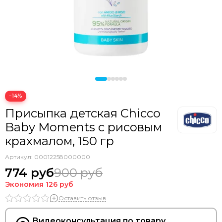
Bozz
Bumbleride
Cam
Chicco
Comotomo
CottonMoose
Cybex
Doona
−14%
Drema BabyDou
Присыпка детская Chicco
Ducle
Baby Moments с рисовым
Ellipse
крахмалом, 150 гр
Elodie
Erbesi
Артикул:
00012258000000
Espiro
774 руб
900 руб
GB
Экономия
126 руб
Hartan
Оставить отзыв
Happy Baby
Heorshe
Видеоконсультация по товару