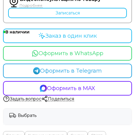
Hoppi
Подробнее
Incanto
Записаться
Inglesina
Izzi
Jane
В наличии
Заказ в один клик
Jan&Sofie
Joolz
Kaiser
Оформить в WhatsApp
Kidzi
Labala
Оформить в Telegram
Leclerc
Leoking
Lollycottons
Оформить в MAX
Maier
Задать вопрос
Поделиться
Mayoral
Maxi-Cosi
Выбрать
Medela
Medilana
Mibella