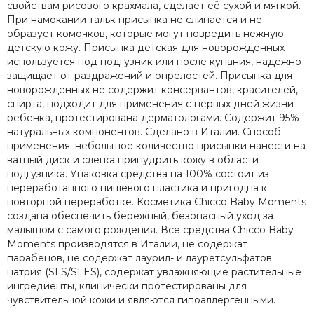
свойствам рисового крахмала, сделает её сухой и мягкой.
Recaro
При намокании тальк присыпка не слипается и не
Red Castle
образует комочков, которые могут повредить нежную
Redsbaby
детскую кожу. Присыпка детская для новорожденных
используется под подгузник или после купания, надежно
Suavinex
защищает от раздражений и опрелостей. Присыпка для
Somelove
новорожденных не содержит консервантов, красителей,
Sweet Baby
спирта, подходит для применения с первых дней жизни
Swimtrainer
ребёнка, протестирована дерматологами. Содержит 95%
Tutis
натуральных компонентов. Сделано в Италии. Способ
применения: небольшое количество присыпки нанести на
Tutti Bambini
ватный диск и слегка припудрить кожу в области
Tutti di Mare
подгузника. Упаковка средства на 100% состоит из
UPPAbaby
переработанного пищевого пластика и пригодна к
Valco Baby
повторной переработке. Косметика Chicco Baby Moments
VTech
создана обеспечить бережный, безопасный уход за
малышом с самого рождения. Все средства Chicco Baby
Гандылян
Moments производятся в Италии, не содержат
Лель
парабенов, не содержат лаурил- и лауретсульфатов
Наследник Выжанова
натрия (SLS/SLES), содержат увлажняющие растительные
4moms
ингредиенты, клинически протестированы для
чувствительной кожи и являются гипоаллергенными.