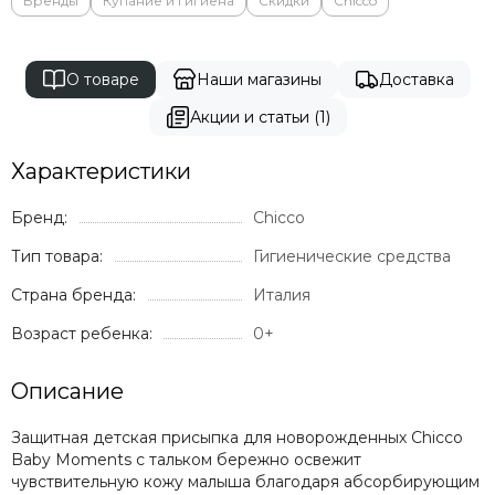
Бренды
Купание и гигиена
Скидки
Chicco
Milli
Mima
Momcozy
О товаре
Наши магазины
Доставка
Mombella
Moon
Акции и статьи (1)
Mr Sandman
Характеристики
Mustela
Noordi
Бренд:
Chicco
Nuna
Offspring
Тип товара:
Гигиенические средства
Ok Baby
Страна бренда:
Италия
Organic Factory
Osann
Возраст ребенка:
0+
Pali
Peg Perego
Описание
Peppy
Pigeon
Защитная детская присыпка для новорожденных Chicco
Baby Moments с тальком бережно освежит
Pituso
чувствительную кожу малыша благодаря абсорбирующим
Ramili