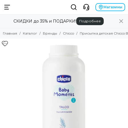
Бренды
Магазины
СКИДКИ до 35% и ПОДАРКИ!
Подробнее
Смотреть все товары
Alilo
Главная
Каталог
Бренды
Chicco
Присыпка детская Chicco 
Anex
Angela Bella
Asobu
Atopalm
Avionaut
Avova
Baby Patent
Babiators
Baby Chipak
Beaba
Bebizaro
Brand for my son
Britax Roemer
B.Toys