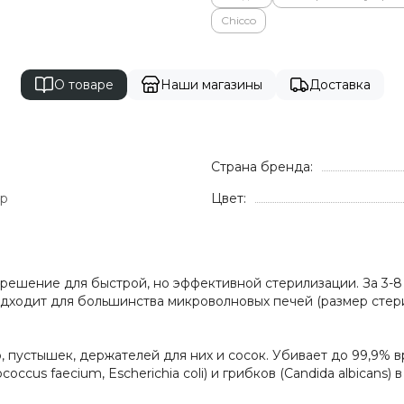
Chicco
О товаре
Наши магазины
Доставка
Страна бренда:
ор
Цвет:
решение для быстрой, но эффективной стерилизации. За 3-8 
дходит для большинства микроволновых печей (размер стери
пустышек, держателей для них и сосок. Убивает до 99,9% вр
rococcus faecium, Escherichia coli) и грибков (Candida albica