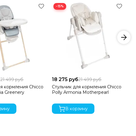
−15%
−
б
18 275 руб
18
21 499 руб
21 499 руб
ля кормления Chicco
Стульчик для кормления Chicco
Де
ia Greenery
Polly Armonia Motherpearl
Ne
Re
зину
В корзину