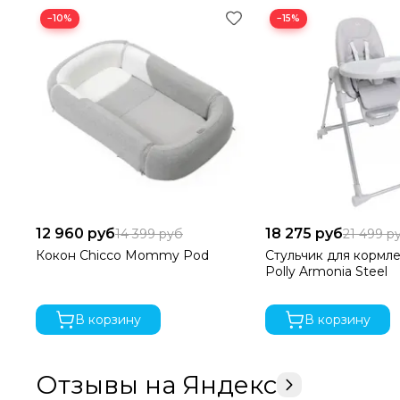
−10%
−15%
12 960 руб
18 275 руб
14 399 руб
21 499 р
Кокон Chicco Mommy Pod
Стульчик для кормле
Polly Armonia Steel
В корзину
В корзину
Отзывы на Яндекс