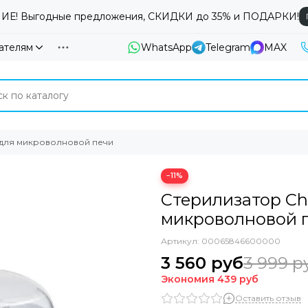
Е! Выгодные предложения, СКИДКИ до 35% и ПОДАРКИ!
ателям
WhatsApp
Telegram
MAX
 для микроволновой печи
−11%
Стерилизатор Ch
микроволновой 
Артикул:
00065846600000
3 560 руб
3 999 р
Экономия
439 руб
Оставить отзыв