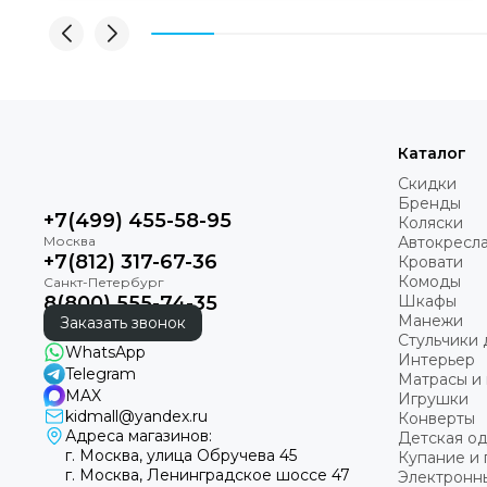
Каталог
Скидки
Бренды
+7(499) 455-58-95
Коляски
Автокресл
+7(812) 317-67-36
Кровати
Комоды
8(800) 555-74-35
Шкафы
Манежи
Заказать звонок
Стульчики 
WhatsApp
Интерьер
Telegram
Матрасы и 
MAX
Игрушки
kidmall@yandex.ru
Конверты
Адреса магазинов:
Детская о
г. Москва, улица Обручева 45
Купание и 
г. Москва, Ленинградское шоссе 47
Электронн