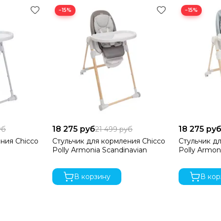
−15%
−15%
18 275 руб
18 275 ру
уб
21 499 руб
ния Chicco
Стульчик для кормления Chicco
Стульчик д
Polly Armonia Scandinavian
Polly Armon
В корзину
В кор