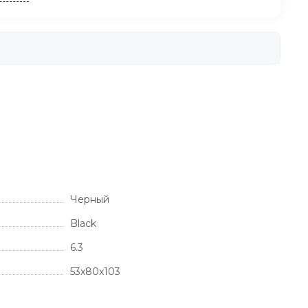
Черный
Black
6.3
53x80x103