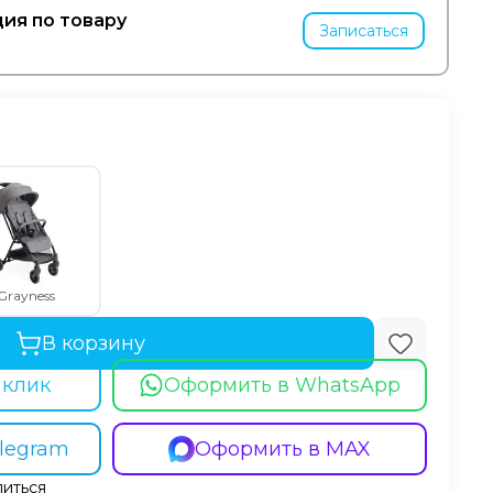
ия по товару
Записаться
Grayness
В корзину
 клик
Оформить в WhatsApp
legram
Оформить в MAX
иться