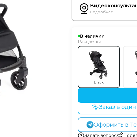
Видеоконсультац
Подробнее
В наличии
Расцветки
Black
Заказ в один
Оформить в Te
Задать вопрос
Подел