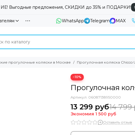
Е! Выгодные предложения, СКИДКИ до 35% и ПОДАРКИ!
ателям
WhatsApp
Telegram
MAX
ские прогулочные коляски в Москве
Прогулочная коляска Chicco U
−10%
Прогулочная коля
Артикул:
06087138950000
13 299 руб
14 799
Экономия
1 500 руб
Оставить отзыв