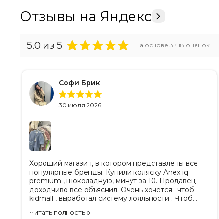
Отзывы на Яндекс
5.0
из 5
На основе
3 418
оценок
Софи Брик
30 июля 2026
Хороший магазин, в котором представлены все
популярные бренды. Купили коляску Anex iq
premium , шоколадную, минут за 10. Продавец
доходчиво все объяснил. Очень хочется , чтоб
kidmall , выработал систему лояльности . Чтоб
ходить туда чаще
Читать полностью