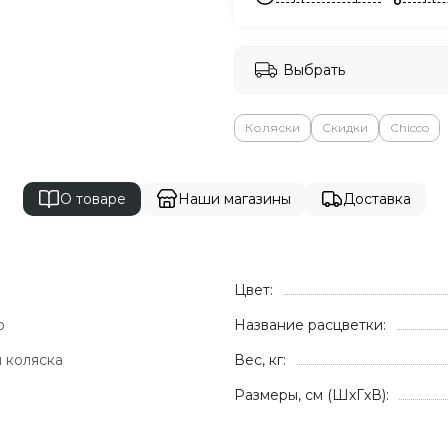
Выбрать
Коляски
Скидки
Chicco
О товаре
Наши магазины
Доставка
Цвет:
o
Название расцветки:
 коляска
Вес, кг:
Размеры, см (ШxГxВ):