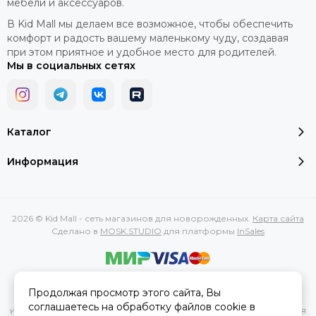
мебели и аксессуаров.
В Kid Mall мы делаем все возможное, чтобы обеспечить
комфорт и радость вашему маленькому чуду, создавая
при этом приятное и удобное место для родителей.
Мы в социальных сетях
Каталог
Информация
2026 © Kid Mall - сеть магазинов для новорожденных.
Карта сайта
Сделано в
MOSK.STUDIO
для платформы
InSales
Вся представленная на сайте информация, касающаяся
Продолжая просмотр этого сайта, Вы
характеристик, стоимости товаров и услуг, носит
соглашаетесь на обработку файлов cookie в
информационный характер и ни при каких условиях не является