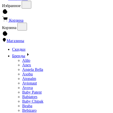
Избранное
Корзина
Корзина
Магазины
Скидки
Бренды
Alilo
Anex
Angela Bella
Asobu
Atopalm
Avionaut
Avova
Baby Patent
Babiators
Baby Chipak
Beaba
Bebizaro