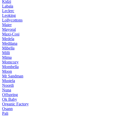
Kidzi
Labala
Leclerc
Leoking
Lollycottons
Maier
Mayoral
Maxi-Cosi
Medela
Medilana
Mibella
Milli
Mima
Momcozy
Mombella
Moon
Mr Sandman
Mustela
Noordi
Nuna
Offspring
Ok Baby
Organic Factory
Osann
Pali