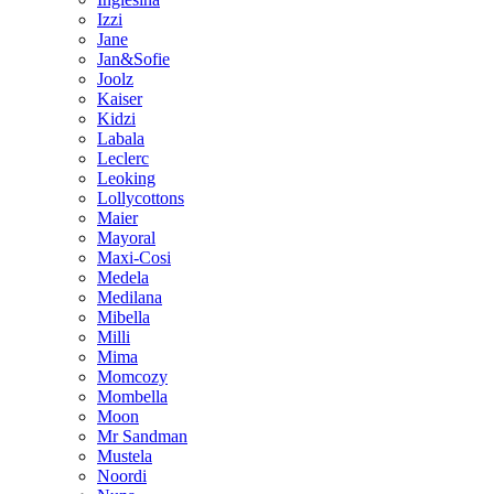
Izzi
Jane
Jan&Sofie
Joolz
Kaiser
Kidzi
Labala
Leclerc
Leoking
Lollycottons
Maier
Mayoral
Maxi-Cosi
Medela
Medilana
Mibella
Milli
Mima
Momcozy
Mombella
Moon
Mr Sandman
Mustela
Noordi