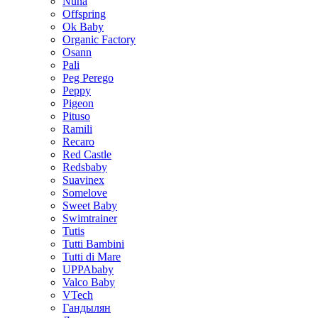
Nuna
Offspring
Ok Baby
Organic Factory
Osann
Pali
Peg Perego
Peppy
Pigeon
Pituso
Ramili
Recaro
Red Castle
Redsbaby
Suavinex
Somelove
Sweet Baby
Swimtrainer
Tutis
Tutti Bambini
Tutti di Mare
UPPAbaby
Valco Baby
VTech
Гандылян