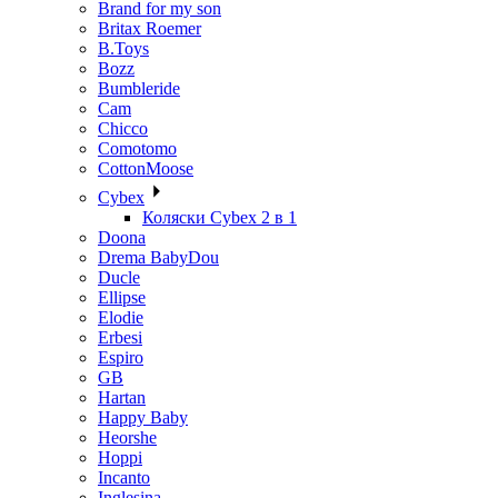
Brand for my son
Britax Roemer
B.Toys
Bozz
Bumbleride
Cam
Chicco
Comotomo
CottonMoose
Cybex
Коляски Cybex 2 в 1
Doona
Drema BabyDou
Ducle
Ellipse
Elodie
Erbesi
Espiro
GB
Hartan
Happy Baby
Heorshe
Hoppi
Incanto
Inglesina