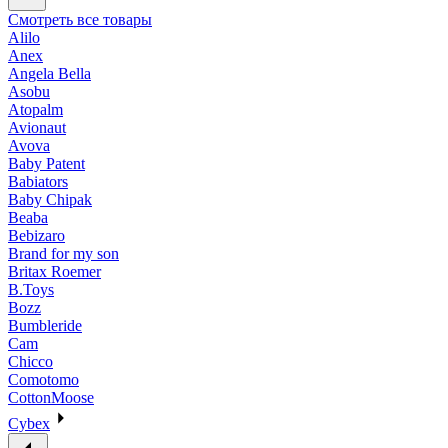
Смотреть все товары
Alilo
Anex
Angela Bella
Asobu
Atopalm
Avionaut
Avova
Baby Patent
Babiators
Baby Chipak
Beaba
Bebizaro
Brand for my son
Britax Roemer
B.Toys
Bozz
Bumbleride
Cam
Chicco
Comotomo
CottonMoose
Cybex