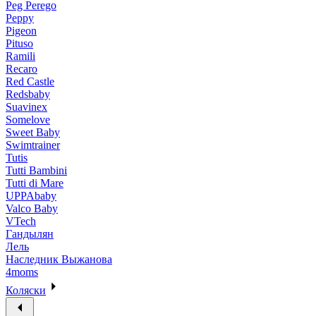
Peg Perego
Peppy
Pigeon
Pituso
Ramili
Recaro
Red Castle
Redsbaby
Suavinex
Somelove
Sweet Baby
Swimtrainer
Tutis
Tutti Bambini
Tutti di Mare
UPPAbaby
Valco Baby
VTech
Гандылян
Лель
Наследник Выжанова
4moms
Коляски