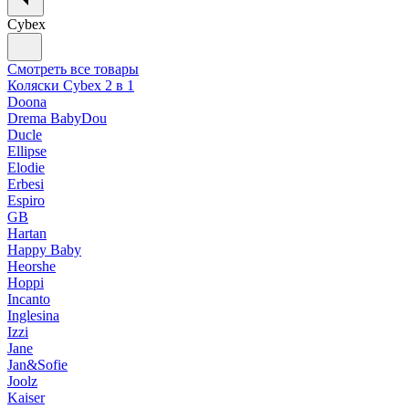
Cybex
Смотреть все товары
Коляски Cybex 2 в 1
Doona
Drema BabyDou
Ducle
Ellipse
Elodie
Erbesi
Espiro
GB
Hartan
Happy Baby
Heorshe
Hoppi
Incanto
Inglesina
Izzi
Jane
Jan&Sofie
Joolz
Kaiser