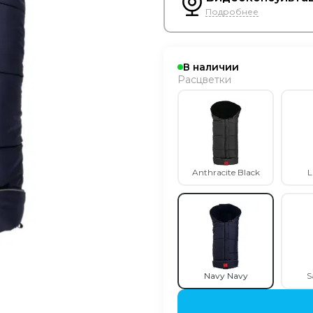
Подробнее
В наличии
Расцветки
Anthracite Black
L
Navy Navy
S