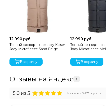
12 990 руб
12 990 руб
Теплый конверт в коляску Kaiser
Теплый конверт в ко
Jooy Microfleece Sand Beige
Jooy Microfleece Me
В корзину
В корзину
Отзывы на Яндекс
5.0
из 5
На основе
3 417
оценок