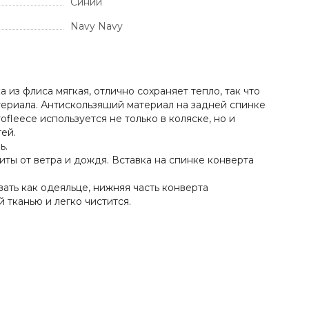
Синий
Navy Navy
 из флиса мягкая, отлично сохраняет тепло, так что
ериала. Антискользяший материал на задней спинке
fleece используется не только в коляске, но и
ей.
ь.
ы от ветра и дождя. Вставка на спинке конверта
ать как одеяльце, нижняя часть конверта
 тканью и легко чистится.