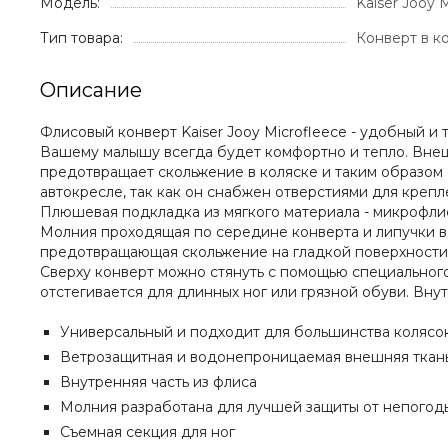
Модель:
Kaiser Jooy 
Тип товара:
Конверт в к
Описание
Флисовый конверт Kaiser Jooy Microfleece - удобный и 
Вашему малышу всегда будет комфортно и тепло. Внеш
предотвращает скольжение в коляске и таким образом о
автокресле, так как он снабжен отверстиями для креп
Плюшевая подкладка из мягкого материала - микрофли
Молния проходящая по середине конверта и липучки вд
предотвращающая скольжение на гладкой поверхности (к
Сверху конверт можно стянуть с помощью специального
отстегивается для длинных ног или грязной обуви. Вну
Универсальный и подходит для большинства колясо
Ветрозащитная и водонепроницаемая внешняя ткан
Внутренняя часть из флиса
Молния разработана для лучшей защиты от непогод
Съемная секция для ног