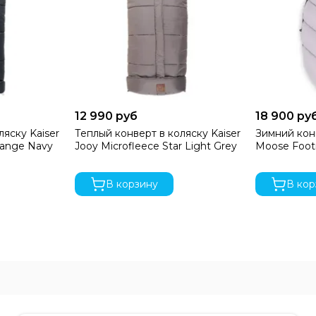
12 990 руб
18 900 ру
ляску Kaiser
Теплый конверт в коляску Kaiser
Зимний кон
lange Navy
Jooy Microfleece Star Light Grey
Moose Foot
В корзину
В кор