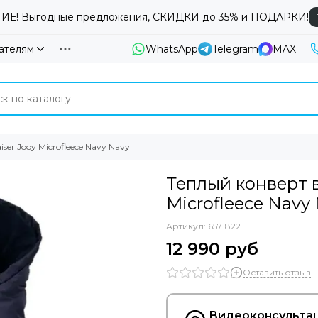
Е! Выгодные предложения, СКИДКИ до 35% и ПОДАРКИ!
ателям
WhatsApp
Telegram
MAX
er Jooy Microfleece Navy Navy
Теплый конверт в
Microfleece Navy
Артикул:
6571822
12 990 руб
Оставить отзыв
Видеоконсультац