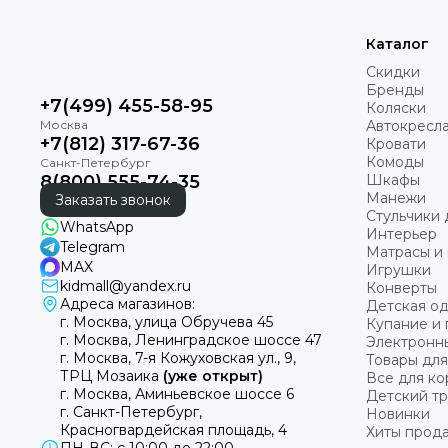
Каталог
Скидки
Бренды
+7(499) 455-58-95
Коляски
Автокресл
+7(812) 317-67-36
Кровати
Комоды
8(800) 555-74-35
Шкафы
Манежи
Заказать звонок
Стульчики 
WhatsApp
Интерьер
Telegram
Матрасы и 
MAX
Игрушки
kidmall@yandex.ru
Конверты
Адреса магазинов:
Детская о
г. Москва, улица Обручева 45
Купание и 
г. Москва, Ленинградское шоссе 47
Электронн
г. Москва, 7-я Кожуховская ул., 9,
Товары для
ТРЦ Мозаика
(уже открыт)
Все для к
г. Москва, Аминьевское шоссе 6
Детский т
г. Санкт-Петербург,
Новинки
Красногвардейская площадь, 4
Хиты прод