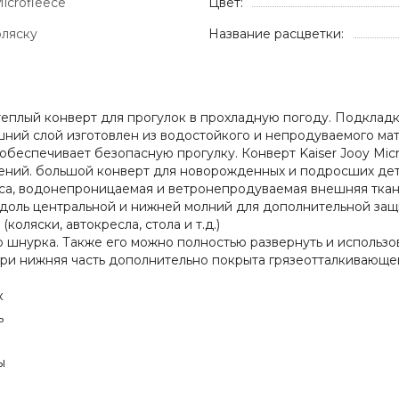
Microfleece
Цвет:
оляску
Название расцветки:
теплый конверт для прогулок в прохладную погоду. Подкладка
ний слой изготовлен из водостойкого и непродуваемого мат
беспечивает безопасную прогулку. Конверт Kaiser Jooy Micro
лений. большой конверт для новорожденных и подросших дет
са, водонепроницаемая и ветронепродуваемая внешняя ткан
оль центральной и нижней молний для дополнительной защит
оляски, автокресла, стола и т.д.)
 шнурка. Также его можно полностью развернуть и использов
три нижняя часть дополнительно покрыта грязеотталкивающей
к
ь
ы