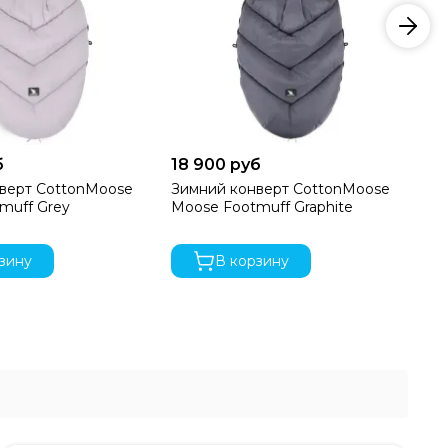
б
18 900 руб
38
верт CottonMoose
Зимний конверт CottonMoose
Те
muff Grey
Moose Footmuff Graphite
Pl
Lu
зину
В корзину