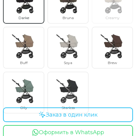
Darke
Bruna
Creamy
Buff
Soya
Brew
Olly
Starless
Заказ в один клик
Оформить в WhatsApp