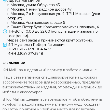
Адреса магазинов:
г. Москва, улица Обручева 45
г. Москва, Ленинградское шоссе 47
г. Москва, 7-я Кожуховская ул., 9, ТРЦ Мозаика
(уже
открыт)
г. Москва, Аминьевское шоссе 6
г. Санкт-Петербург, Красногвардейская площадь, 4
ПН-ВС: с 10:00 до 22:00 (консультации и заказы по
телефонам).
Через сайт заказы принимаются круглосуточно.
ИП Мусаелян Роберт Гагикович
ОГРН 318502700049422
ИНН 330570773948
О компании
Kid Mall - ваш идеальный партнер в заботе о малыше!
Наша сеть магазинов специализируется на широком
ассортименте товаров для новорожденных, предлагая
высококачественные изделия, от одежды и игрушек до
мебели и аксессуаров.
В Kid Mall мы делаем все возможное, чтобы обеспечить
комфорт и радость вашему маленькому чуду, создавая
при этом приятное и удобное место для родителей.