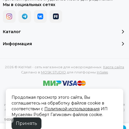
Мы в социальных сетях
Каталог
Информация
2026 © Kid Mall - сеть магазинов для новорожденных.
Карта сайта
Сделано в
MOSK.STUDIO
для платформы
InSales
Вся представленная на сайте информация, касающаяся
Продолжая просмотр этого сайта, Вы
характеристик, стоимости товаров и услуг, носит
соглашаетесь на обработку файлов cookie в
информационный характер и ни при каких условиях не является
соответствии с
Политикой использования
ИП
публичной офертой, определяемой положениями Статьи 437(2)
Мусаелян Роберт Гагикович файлов cookie.
Гражданского кодекса РФ.
9656
Принять