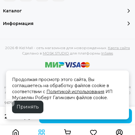
Каталог
Информация
2026 © Kid Mall - сеть магазинов для новорожденных.
Карта сайта
Сделано в
MOSK.STUDIO
для платформы
InSales
Вся представленная на сайте информация, касающаяся
Продолжая просмотр этого сайта, Вы
характеристик, стоимости товаров и услуг, носит
соглашаетесь на обработку файлов cookie в
информационный характер и ни при каких условиях не является
соответствии с
Политикой использования
ИП
публичной офертой, определяемой положениями Статьи 437(2)
Мусаелян Роберт Гагикович файлов cookie.
Гражданского кодекса РФ.
9679
Принять
2 750 руб
В корзину