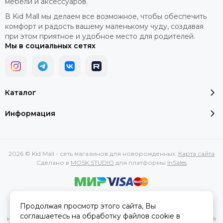
мебели и аксессуаров.
В Kid Mall мы делаем все возможное, чтобы обеспечить
комфорт и радость вашему маленькому чуду, создавая
при этом приятное и удобное место для родителей.
Мы в социальных сетях
Каталог
Информация
2026 © Kid Mall - сеть магазинов для новорожденных.
Карта сайта
Сделано в
MOSK.STUDIO
для платформы
InSales
Вся представленная на сайте информация, касающаяся
Продолжая просмотр этого сайта, Вы
характеристик, стоимости товаров и услуг, носит
соглашаетесь на обработку файлов cookie в
информационный характер и ни при каких условиях не является