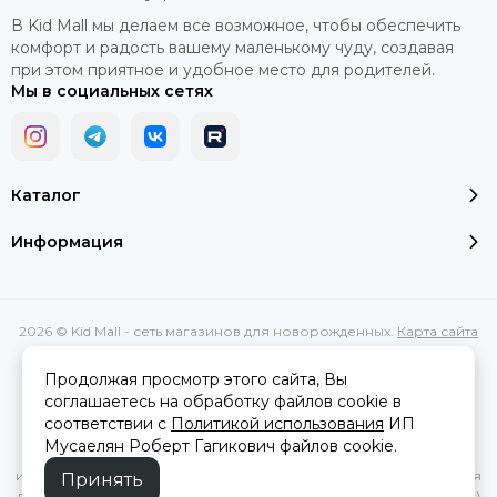
В Kid Mall мы делаем все возможное, чтобы обеспечить
комфорт и радость вашему маленькому чуду, создавая
при этом приятное и удобное место для родителей.
Мы в социальных сетях
Каталог
Информация
2026 © Kid Mall - сеть магазинов для новорожденных.
Карта сайта
Сделано в
MOSK.STUDIO
для платформы
InSales
Продолжая просмотр этого сайта, Вы
соглашаетесь на обработку файлов cookie в
соответствии с
Политикой использования
ИП
Вся представленная на сайте информация, касающаяся
Мусаелян Роберт Гагикович файлов cookie.
характеристик, стоимости товаров и услуг, носит
информационный характер и ни при каких условиях не является
Принять
публичной офертой, определяемой положениями Статьи 437(2)