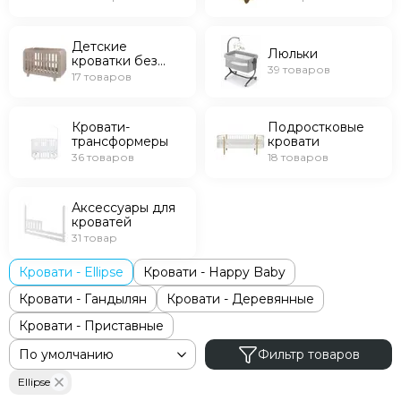
маятником
Детские
Люльки
кроватки без
39 товаров
маятника
17 товаров
Кровати-
Подростковые
трансформеры
кровати
36 товаров
18 товаров
Аксессуары для
кроватей
31 товар
Кровати - Ellipse
Кровати - Happy Baby
Кровати - Гандылян
Кровати - Деревянные
Кровати - Приставные
Фильтр товаров
Ellipse