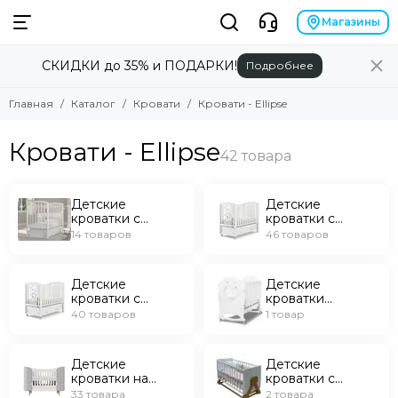
Кровати
Магазины
СКИДКИ до 35% и ПОДАРКИ!
Подробнее
Смотреть все товары
Детские кроватки с универсальным маятником
Главная
Каталог
Кровати
Кровати - Ellipse
Детские кроватки с продольным маятником
Детские кроватки с продольным маятником на колесах
Кровати - Ellipse
Детские кроватки качалка-колесо
Детские кроватки на колесах
Детские кроватки с поперечным маятником
Детские
Детские
кроватки с
кроватки с
Детские кроватки без маятника
универсальным
продольным
14 товаров
46 товаров
Люльки
маятником
маятником
Кровати-трансформеры
Детские
Детские
Подростковые кровати
кроватки с
кроватки
Аксессуары для кроватей
продольным
качалка-колесо
40 товаров
1 товар
маятником на
колесах
Детские
Детские
кроватки на
кроватки с
колесах
поперечным
33 товара
2 товара