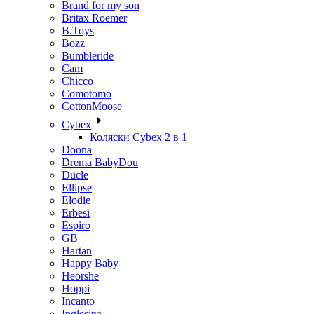
Brand for my son
Britax Roemer
B.Toys
Bozz
Bumbleride
Cam
Chicco
Comotomo
CottonMoose
Cybex
Коляски Cybex 2 в 1
Doona
Drema BabyDou
Ducle
Ellipse
Elodie
Erbesi
Espiro
GB
Hartan
Happy Baby
Heorshe
Hoppi
Incanto
Inglesina