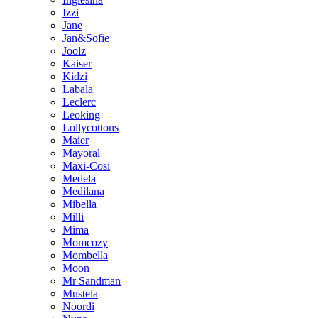
Izzi
Jane
Jan&Sofie
Joolz
Kaiser
Kidzi
Labala
Leclerc
Leoking
Lollycottons
Maier
Mayoral
Maxi-Cosi
Medela
Medilana
Mibella
Milli
Mima
Momcozy
Mombella
Moon
Mr Sandman
Mustela
Noordi