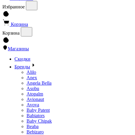
Избранное
Корзина
Корзина
Магазины
Скидки
Бренды
Alilo
Anex
Angela Bella
Asobu
Atopalm
Avionaut
Avova
Baby Patent
Babiators
Baby Chipak
Beaba
Bebizaro