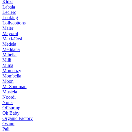
Kidzi
Labala
Leclerc
Leoking
Lollycottons
Maier
Mayoral
Maxi-Cosi
Medela
Medilana
Mibella
Milli
Mima
Momcozy
Mombella
Moon
Mr Sandman
Mustela
Noordi
Nuna
Offspring
Ok Baby
Organic Factory
Osann
Pali