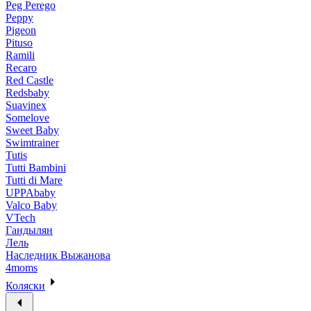
Peg Perego
Peppy
Pigeon
Pituso
Ramili
Recaro
Red Castle
Redsbaby
Suavinex
Somelove
Sweet Baby
Swimtrainer
Tutis
Tutti Bambini
Tutti di Mare
UPPAbaby
Valco Baby
VTech
Гандылян
Лель
Наследник Выжанова
4moms
Коляски