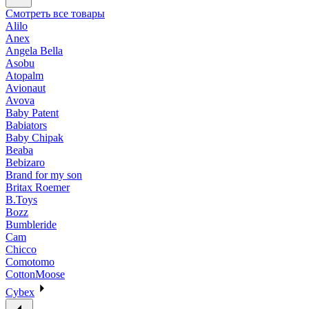
Смотреть все товары
Alilo
Anex
Angela Bella
Asobu
Atopalm
Avionaut
Avova
Baby Patent
Babiators
Baby Chipak
Beaba
Bebizaro
Brand for my son
Britax Roemer
B.Toys
Bozz
Bumbleride
Cam
Chicco
Comotomo
CottonMoose
Cybex