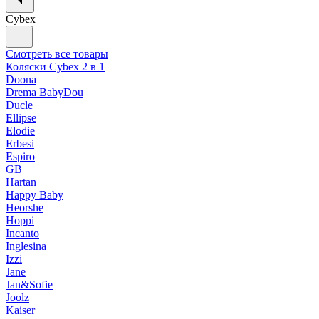
Cybex
Смотреть все товары
Коляски Cybex 2 в 1
Doona
Drema BabyDou
Ducle
Ellipse
Elodie
Erbesi
Espiro
GB
Hartan
Happy Baby
Heorshe
Hoppi
Incanto
Inglesina
Izzi
Jane
Jan&Sofie
Joolz
Kaiser