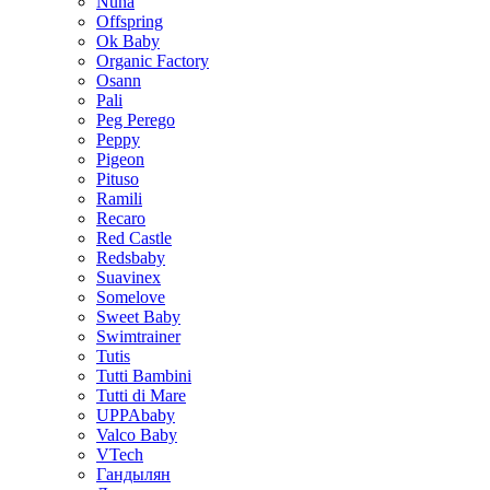
Nuna
Offspring
Ok Baby
Organic Factory
Osann
Pali
Peg Perego
Peppy
Pigeon
Pituso
Ramili
Recaro
Red Castle
Redsbaby
Suavinex
Somelove
Sweet Baby
Swimtrainer
Tutis
Tutti Bambini
Tutti di Mare
UPPAbaby
Valco Baby
VTech
Гандылян