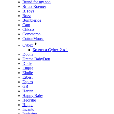
Brand for my son
Britax Roemer
B.Toys
Bozz
Bumbleride
Cam
Chicco
Comotomo
CottonMoose
Cybex
Коляски Cybex 2 в 1
Doona
Drema BabyDou
Ducle
Ellipse
Elodie
Erbesi
Espiro
GB
Hartan
Happy Baby
Heorshe
Hoppi
Incanto
Inglesina