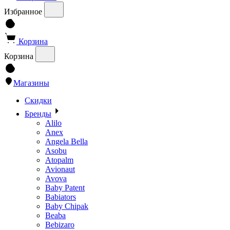
Избранное
Корзина
Корзина
Магазины
Скидки
Бренды
Alilo
Anex
Angela Bella
Asobu
Atopalm
Avionaut
Avova
Baby Patent
Babiators
Baby Chipak
Beaba
Bebizaro