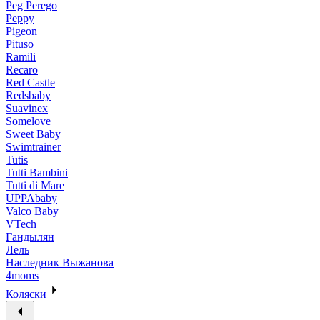
Peg Perego
Peppy
Pigeon
Pituso
Ramili
Recaro
Red Castle
Redsbaby
Suavinex
Somelove
Sweet Baby
Swimtrainer
Tutis
Tutti Bambini
Tutti di Mare
UPPAbaby
Valco Baby
VTech
Гандылян
Лель
Наследник Выжанова
4moms
Коляски