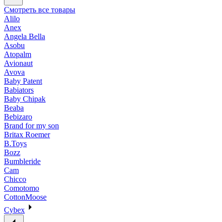
Смотреть все товары
Alilo
Anex
Angela Bella
Asobu
Atopalm
Avionaut
Avova
Baby Patent
Babiators
Baby Chipak
Beaba
Bebizaro
Brand for my son
Britax Roemer
B.Toys
Bozz
Bumbleride
Cam
Chicco
Comotomo
CottonMoose
Cybex