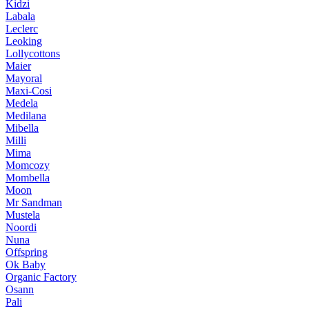
Kidzi
Labala
Leclerc
Leoking
Lollycottons
Maier
Mayoral
Maxi-Cosi
Medela
Medilana
Mibella
Milli
Mima
Momcozy
Mombella
Moon
Mr Sandman
Mustela
Noordi
Nuna
Offspring
Ok Baby
Organic Factory
Osann
Pali