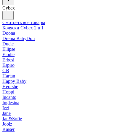
Cybex
Смотреть все товары
Коляски Cybex 2 в 1
Doona
Drema BabyDou
Ducle
Ellipse
Elodie
Erbesi
Espiro
GB
Hartan
Happy Baby
Heorshe
Hoppi
Incanto
Inglesina
Izzi
Jane
Jan&Sofie
Joolz
Kaiser