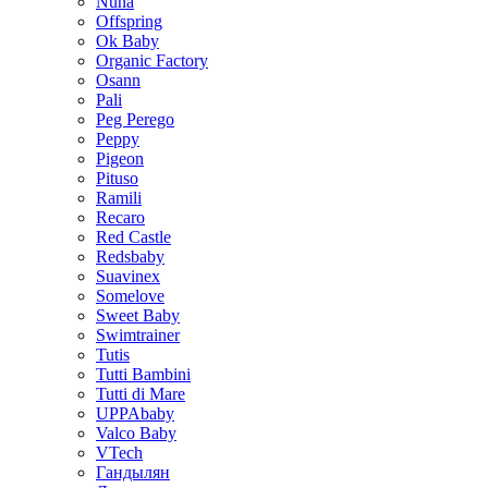
Nuna
Offspring
Ok Baby
Organic Factory
Osann
Pali
Peg Perego
Peppy
Pigeon
Pituso
Ramili
Recaro
Red Castle
Redsbaby
Suavinex
Somelove
Sweet Baby
Swimtrainer
Tutis
Tutti Bambini
Tutti di Mare
UPPAbaby
Valco Baby
VTech
Гандылян