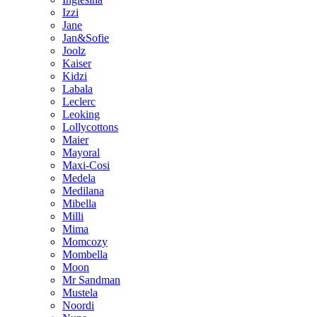
Izzi
Jane
Jan&Sofie
Joolz
Kaiser
Kidzi
Labala
Leclerc
Leoking
Lollycottons
Maier
Mayoral
Maxi-Cosi
Medela
Medilana
Mibella
Milli
Mima
Momcozy
Mombella
Moon
Mr Sandman
Mustela
Noordi