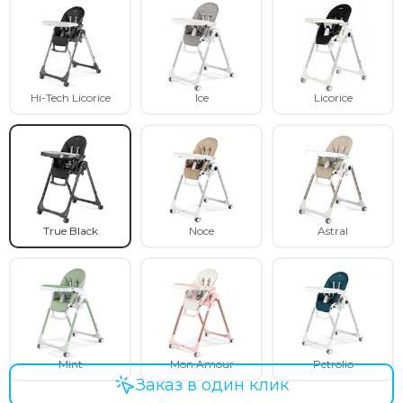
Hi-Tech Licorice
Ice
Licorice
True Black
Noce
Astral
Mint
Mon Amour
Petrolio
Заказ в один клик