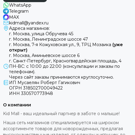
WhatsApp
Telegram
MAX
kidmall@yandex.ru
Адреса магазинов:
г. Москва, улица Обручева 45
г. Москва, Ленинградское шоссе 47
г. Москва, 7-я Кожуховская ул., 9, ТРЦ Мозаика
(уже
открыт)
г. Москва, Аминьевское шоссе 6
г. Санкт-Петербург, Красногвардейская площадь, 4
ПН-ВС: с 10:00 до 22:00 (консультации и заказы по
телефонам).
Через сайт заказы принимаются круглосуточно.
ИП Мусаелян Роберт Гагикович
ОГРН 318502700049422
ИНН 330570773948
О компании
Kid Mall - ваш идеальный партнер в заботе о малыше!
Наша сеть магазинов специализируется на широком
ассортименте товаров для новорожденных, предлагая
высококачественные изделия, от одежды и игрушек до