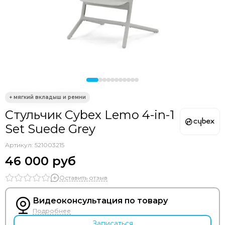
Bozz
Bumbleride
Cam
Chicco
Comotomo
CottonMoose
Cybex
Doona
Drema BabyDou
Стульчик Cybex Lemo 4-in-1
Ducle
Set Suede Grey
Ellipse
Elodie
Артикул:
521003215
Erbesi
46 000 руб
Espiro
GB
Оставить отзыв
Hartan
Видеоконсультация по товару
Happy Baby
Подробнее
Heorshe
Записаться