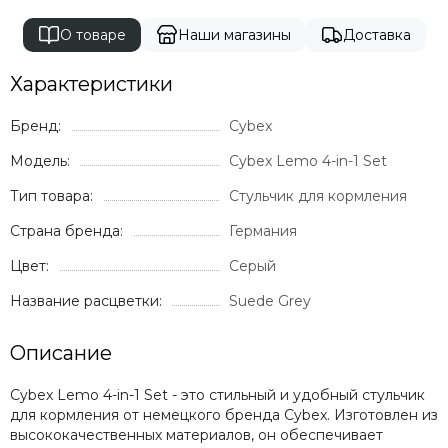
Recaro
О товаре
Наши магазины
Доставка
Red Castle
Redsbaby
Характеристики
Suavinex
Somelove
Бренд:
Cybex
Sweet Baby
Модель:
Cybex Lemo 4-in-1 Set
Swimtrainer
Tutis
Тип товара:
Стульчик для кормления
Tutti Bambini
Страна бренда:
Германия
Tutti di Mare
UPPAbaby
Цвет:
Серый
Valco Baby
Название расцветки:
Suede Grey
VTech
Гандылян
Описание
Лель
Наследник Выжанова
Cybex Lemo 4-in-1 Set - это стильный и удобный стульчик
4moms
для кормления от немецкого бренда Cybex. Изготовлен из
высококачественных материалов, он обеспечивает