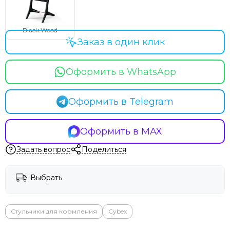
Milli
Mima
Momcozy
Black Wood
Заказ в один клик
Mombella
Moon
Mr Sandman
Оформить в WhatsApp
Mustela
Noordi
Оформить в Telegram
Nuna
Offspring
Ok Baby
Оформить в MAX
Organic Factory
Задать вопрос
Поделиться
Osann
Pali
Peg Perego
Выбрать
Peppy
Pigeon
Стульчики для кормления
Cybex
Pituso
Ramili