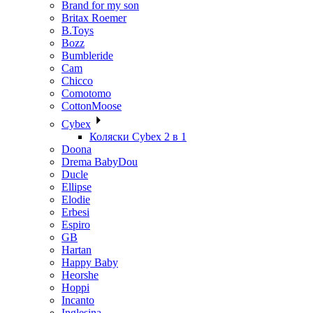
Brand for my son
Britax Roemer
B.Toys
Bozz
Bumbleride
Cam
Chicco
Comotomo
CottonMoose
Cybex
Коляски Cybex 2 в 1
Doona
Drema BabyDou
Ducle
Ellipse
Elodie
Erbesi
Espiro
GB
Hartan
Happy Baby
Heorshe
Hoppi
Incanto
Inglesina