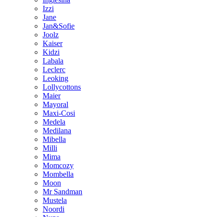
Izzi
Jane
Jan&Sofie
Joolz
Kaiser
Kidzi
Labala
Leclerc
Leoking
Lollycottons
Maier
Mayoral
Maxi-Cosi
Medela
Medilana
Mibella
Milli
Mima
Momcozy
Mombella
Moon
Mr Sandman
Mustela
Noordi