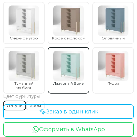
Hoppi
Incanto
Inglesina
Izzi
Jane
Jan&Sofie
Снежное утро
Кофе с молоком
Оловянный
Joolz
Kaiser
Kidzi
Labala
Leclerc
Leoking
Туманный
Лазурный Бриз
Пудра
альбион
Lollycottons
Maier
Цвет фурнитуры
Mayoral
Латунь
Хром
Maxi-Cosi
Заказ в один клик
Medela
Medilana
Оформить в WhatsApp
Mibella