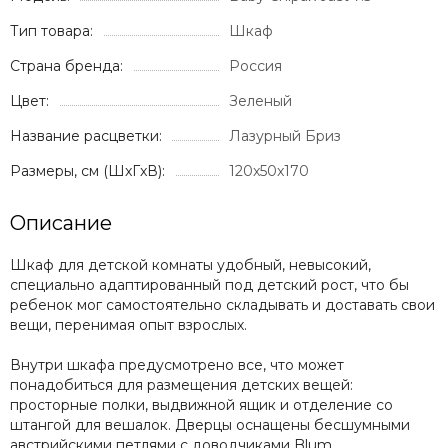
Recaro
Тип товара:
Шкаф
Red Castle
Страна бренда:
Redsbaby
Россия
Suavinex
Цвет:
Зеленый
Somelove
Название расцветки:
Лазурный Бриз
Sweet Baby
Swimtrainer
Размеры, см (ШxГxВ):
120x50x170
Tutis
Tutti Bambini
Описание
Tutti di Mare
UPPAbaby
Шкаф для детской комнаты удобный, невысокий,
Valco Baby
специально адаптированный под детский рост, что бы
ребенок мог самостоятельно складывать и доставать свои
VTech
вещи, перенимая опыт взрослых.
Гандылян
Лель
Внутри шкафа предусмотрено все, что может
Наследник Выжанова
понадобиться для размещения детских вещей:
4moms
просторные полки, выдвижной ящик и отделение со
штангой для вешалок. Дверцы оснащены бесшумными
австрийскими петлями с доводчиками Blum.