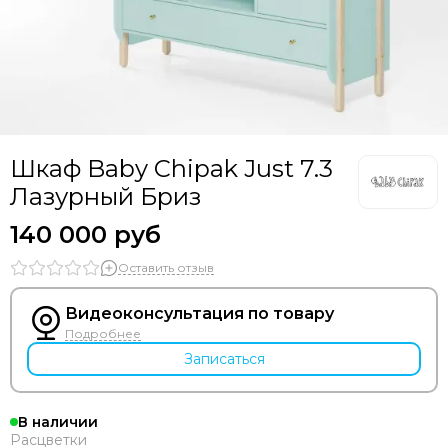
Bozz
Bumbleride
Cam
Chicco
Comotomo
CottonMoose
Cybex
Шкаф Baby Chipak Just 7.3
Doona
Лазурный Бриз
Drema BabyDou
140 000 руб
Ducle
Ellipse
Оставить отзыв
Elodie
Erbesi
Видеоконсультация по товару
Espiro
Подробнее
GB
Записаться
Hartan
Happy Baby
В наличии
Heorshe
Расцветки