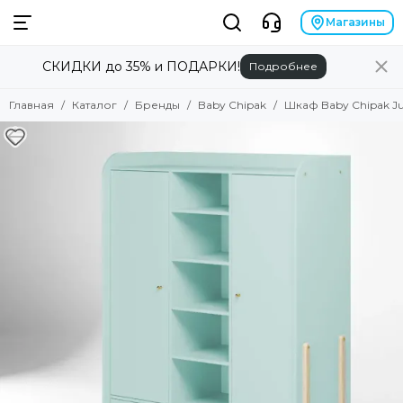
Бренды
Магазины
СКИДКИ до 35% и ПОДАРКИ!
Подробнее
Смотреть все товары
Alilo
Главная
Каталог
Бренды
Baby Chipak
Шкаф Baby Chipak Ju
Anex
Angela Bella
Asobu
Atopalm
Avionaut
Avova
Baby Patent
Babiators
Baby Chipak
Beaba
Bebizaro
Brand for my son
Britax Roemer
B.Toys