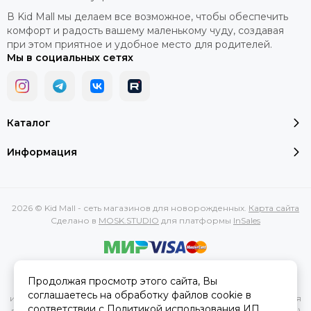
В Kid Mall мы делаем все возможное, чтобы обеспечить
комфорт и радость вашему маленькому чуду, создавая
при этом приятное и удобное место для родителей.
Мы в социальных сетях
Каталог
Информация
2026 © Kid Mall - сеть магазинов для новорожденных.
Карта сайта
Сделано в
MOSK.STUDIO
для платформы
InSales
Вся представленная на сайте информация, касающаяся
Продолжая просмотр этого сайта, Вы
характеристик, стоимости товаров и услуг, носит
соглашаетесь на обработку файлов cookie в
информационный характер и ни при каких условиях не является
соответствии с
Политикой использования
ИП
публичной офертой, определяемой положениями Статьи 437(2)