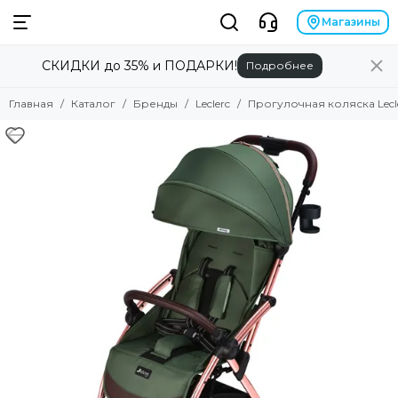
Бренды
Магазины
СКИДКИ до 35% и ПОДАРКИ!
Подробнее
Смотреть все товары
Alilo
Главная
Каталог
Бренды
Leclerc
Прогулочная коляска Lecler
Anex
Angela Bella
Asobu
Atopalm
Avionaut
Avova
Baby Patent
Babiators
Baby Chipak
Beaba
Bebizaro
Brand for my son
Britax Roemer
B.Toys