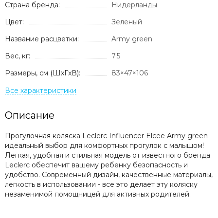
Страна бренда:
Milli
Нидерланды
Mima
Цвет:
Зеленый
Momcozy
Название расцветки:
Army green
Mombella
Moon
Вес, кг:
7.5
Mr Sandman
Размеры, см (ШxГxВ):
83×47×106
Mustela
Noordi
Nuna
Offspring
Описание
Ok Baby
Organic Factory
Прогулочная коляска Leclerc Influencer Elcee Army green -
Osann
идеальный выбор для комфортных прогулок с малышом!
Легкая, удобная и стильная модель от известного бренда
Pali
Leclerc обеспечит вашему ребенку безопасность и
Peg Perego
удобство. Современный дизайн, качественные материалы,
Peppy
легкость в использовании - все это делает эту коляску
Pigeon
незаменимой помощницей для активных родителей.
Pituso
Ramili