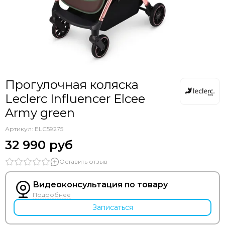
Bozz
Bumbleride
Cam
Chicco
Comotomo
CottonMoose
Cybex
Прогулочная коляска
Doona
Leclerc Influencer Elcee
Drema BabyDou
Army green
Ducle
Артикул:
Ellipse
ELC59275
Elodie
32 990 руб
Erbesi
Оставить отзыв
Espiro
GB
Видеоконсультация по товару
Hartan
Подробнее
Happy Baby
Записаться
Heorshe