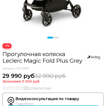
Bozz
Bumbleride
Cam
Chicco
Comotomo
CottonMoose
Cybex
Doona
−9%
Drema BabyDou
Прогулочная коляска
Ducle
Leclerc Magic Fold Plus Grey
Ellipse
Elodie
Артикул:
LEC25971
Erbesi
29 990 руб
32 990 руб
Espiro
Экономия
3 000 руб
GB
Оставить отзыв
Hartan
Happy Baby
Видеоконсультация по товару
Heorshe
Подробнее