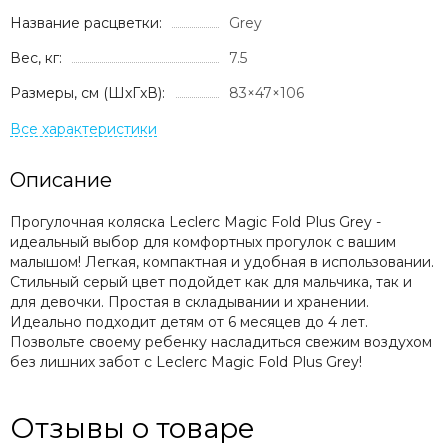
Recaro
Название расцветки:
Grey
Red Castle
Вес, кг:
7.5
Redsbaby
Suavinex
Размеры, см (ШxГxВ):
83×47×106
Somelove
Sweet Baby
Swimtrainer
Описание
Tutis
Tutti Bambini
Прогулочная коляска Leclerc Magic Fold Plus Grey -
Tutti di Mare
идеальный выбор для комфортных прогулок с вашим
UPPAbaby
малышом! Легкая, компактная и удобная в использовании.
Стильный серый цвет подойдет как для мальчика, так и
Valco Baby
для девочки. Простая в складывании и хранении.
VTech
Идеально подходит детям от 6 месяцев до 4 лет.
Гандылян
Позвольте своему ребенку насладиться свежим воздухом
Лель
без лишних забот с Leclerc Magic Fold Plus Grey!
Наследник Выжанова
4moms
Отзывы о товаре