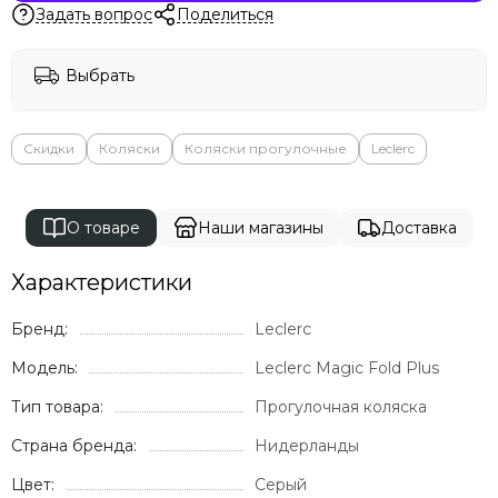
Milli
Задать вопрос
Поделиться
Mima
Momcozy
Выбрать
Mombella
Moon
Mr Sandman
Скидки
Коляски
Коляски прогулочные
Leclerc
Mustela
Noordi
Nuna
О товаре
Наши магазины
Доставка
Offspring
Ok Baby
Характеристики
Organic Factory
Бренд:
Leclerc
Osann
Pali
Модель:
Leclerc Magic Fold Plus
Peg Perego
Тип товара:
Прогулочная коляска
Peppy
Pigeon
Страна бренда:
Нидерланды
Pituso
Цвет:
Серый
Ramili