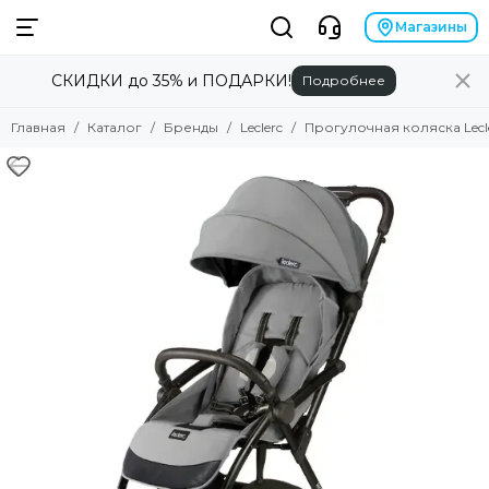
Бренды
Магазины
СКИДКИ до 35% и ПОДАРКИ!
Подробнее
Смотреть все товары
Alilo
Главная
Каталог
Бренды
Leclerc
Прогулочная коляска Lecler
Anex
Angela Bella
Asobu
Atopalm
Avionaut
Avova
Baby Patent
Babiators
Baby Chipak
Beaba
Bebizaro
Brand for my son
Britax Roemer
B.Toys