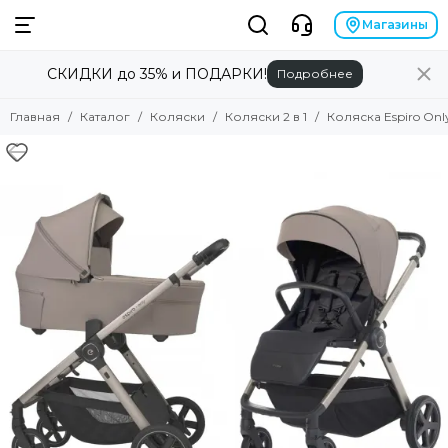
Коляски
Магазины
СКИДКИ до 35% и ПОДАРКИ!
Подробнее
Смотреть все товары
Коляски 2 в 1
Главная
Каталог
Коляски
Коляски 2 в 1
Коляска Espiro Only 
Коляски 3 в 1
Коляски прогулочные
Коляски для двойни
Аксессуары для колясок
Люльки для колясок