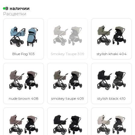
В наличии
Расцветки
Blue Fog 103
Smokey Taupe 309
stylish khaki 404
nude brown 408
smokey taupe 409
stylish black 410