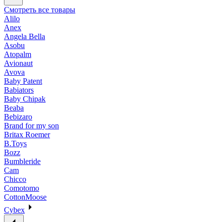
Смотреть все товары
Alilo
Anex
Angela Bella
Asobu
Atopalm
Avionaut
Avova
Baby Patent
Babiators
Baby Chipak
Beaba
Bebizaro
Brand for my son
Britax Roemer
B.Toys
Bozz
Bumbleride
Cam
Chicco
Comotomo
CottonMoose
Cybex