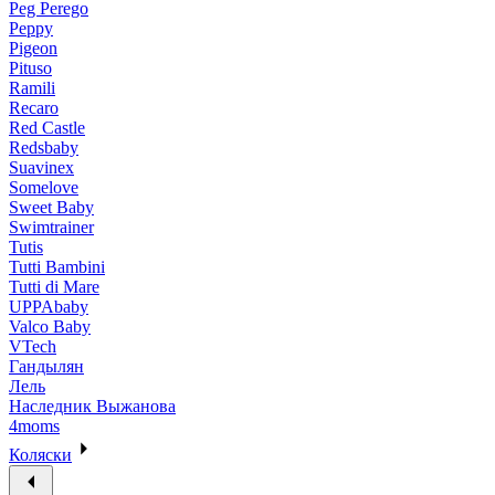
Peg Perego
Peppy
Pigeon
Pituso
Ramili
Recaro
Red Castle
Redsbaby
Suavinex
Somelove
Sweet Baby
Swimtrainer
Tutis
Tutti Bambini
Tutti di Mare
UPPAbaby
Valco Baby
VTech
Гандылян
Лель
Наследник Выжанова
4moms
Коляски