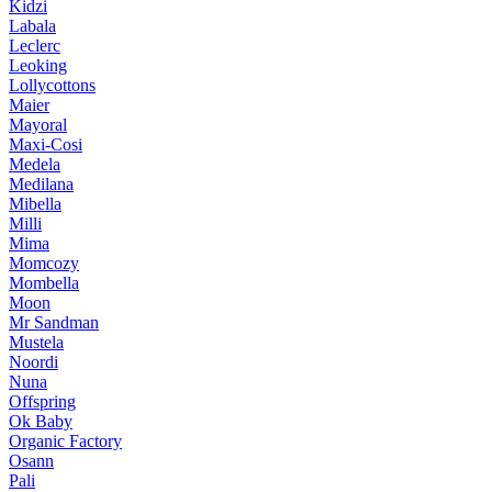
Kidzi
Labala
Leclerc
Leoking
Lollycottons
Maier
Mayoral
Maxi-Cosi
Medela
Medilana
Mibella
Milli
Mima
Momcozy
Mombella
Moon
Mr Sandman
Mustela
Noordi
Nuna
Offspring
Ok Baby
Organic Factory
Osann
Pali