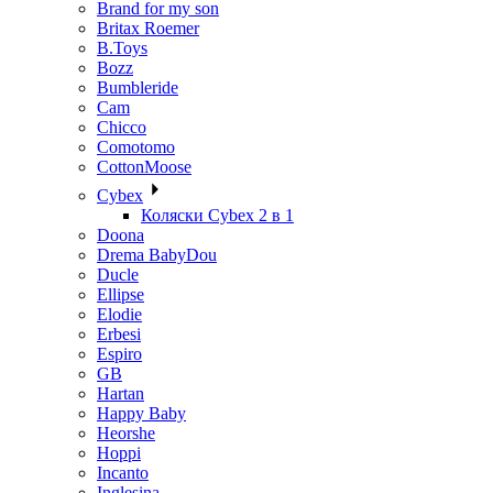
Brand for my son
Britax Roemer
B.Toys
Bozz
Bumbleride
Cam
Chicco
Comotomo
CottonMoose
Cybex
Коляски Cybex 2 в 1
Doona
Drema BabyDou
Ducle
Ellipse
Elodie
Erbesi
Espiro
GB
Hartan
Happy Baby
Heorshe
Hoppi
Incanto
Inglesina