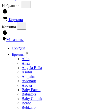
Избранное
Корзина
Корзина
Магазины
Скидки
Бренды
Alilo
Anex
Angela Bella
Asobu
Atopalm
Avionaut
Avova
Baby Patent
Babiators
Baby Chipak
Beaba
Bebizaro