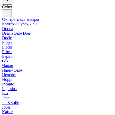
Cybex
Смотреть все товары
Коляски Cybex 2 в 1
Doona
Drema BabyDou
Ducle
Ellipse
Elodie
Erbesi
Espiro
GB
Hartan
Happy Baby
Heorshe
Hoppi
Incanto
Inglesina
Izzi
Jane
Jan&Sofie
Joolz
Kaiser