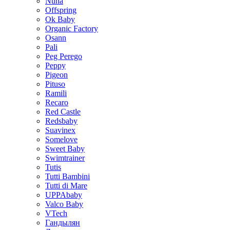
Nuna
Offspring
Ok Baby
Organic Factory
Osann
Pali
Peg Perego
Peppy
Pigeon
Pituso
Ramili
Recaro
Red Castle
Redsbaby
Suavinex
Somelove
Sweet Baby
Swimtrainer
Tutis
Tutti Bambini
Tutti di Mare
UPPAbaby
Valco Baby
VTech
Гандылян