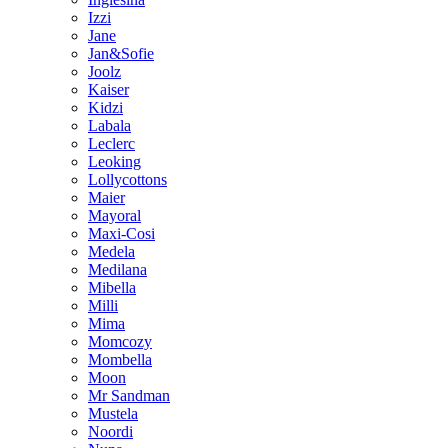
Izzi
Jane
Jan&Sofie
Joolz
Kaiser
Kidzi
Labala
Leclerc
Leoking
Lollycottons
Maier
Mayoral
Maxi-Cosi
Medela
Medilana
Mibella
Milli
Mima
Momcozy
Mombella
Moon
Mr Sandman
Mustela
Noordi