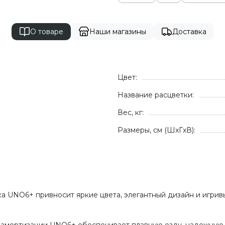
О товаре
Наши магазины
Доставка
Цвет:
Название расцветки:
1
Вес, кг:
Размеры, см (ШxГxВ):
ка UNO6+ привносит яркие цвета, элегантный дизайн и игривы