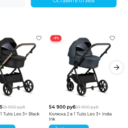
Оставить отзыв
−8%
тивным навыкам.
зду и сводит к минимуму тряску для ребенка.
б
54 900 руб
54
59 900 руб
59 900 руб
1 Tutis Leo 3+ Black
Коляска 2 в 1 Tutis Leo 3+ India
Ко
оляски.
Ink
Bu