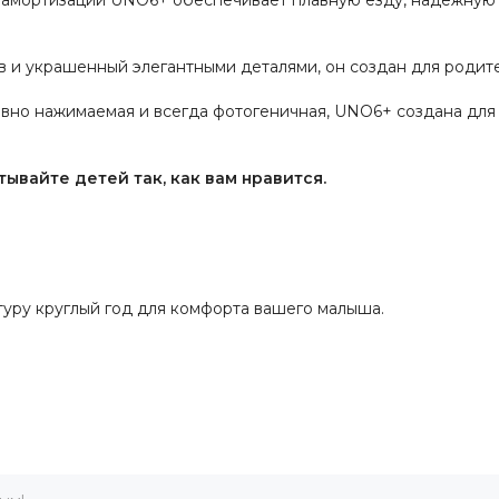
 амортизации UNO6+ обеспечивает плавную езду, надежную 
 и украшенный элегантными деталями, он создан для родите
вно нажимаемая и всегда фотогеничная, UNO6+ создана для т
ывайте детей так, как вам нравится.
туру круглый год для комфорта вашего малыша.
 плавность хода на любой местности.
тировки, не снижая при этом комфорта.