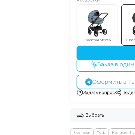
Расцветки
Essential Menta
Essen
Заказ в один
Оформить в Te
Задать вопрос
Подел
Выбрать
Коляски
Tutis
Коляски 3 в 