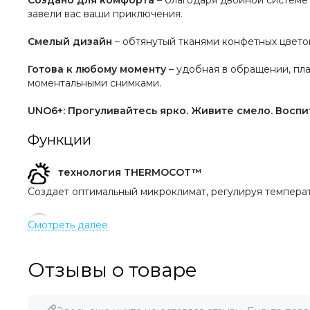
Создано для комфорта
– благодаря двойной системе
завели вас ваши приключения.
Смелый дизайн
– обтянутый тканями конфетных цветов
Готова к любому моменту
– удобная в обращении, пла
моментальными снимками.
UNO6+: Прогуливайтесь ярко. Живите смело. Воспит
Функции
технология THERMOCOT™
Создает оптимальный микроклимат, регулируя темпера
Колеса с технологией ALL-ROAD™
Обеспечивает превосходное сцепление, устойчивость и
Отзывы о товаре
Компактный складной блок сиденья
Легко складывается для удобного хранения и транспор