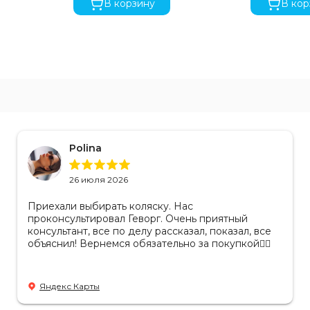
В корзину
В кор
плой зимней стороной. Жесткая сердцевина обеспечивает п
Что находится в коробке?
ля идеального путешествия – от коляски до аксессуаров, вс
Polina
26 июля 2026
Приехали выбирать коляску. Нас
проконсультировал Геворг. Очень приятный
консультант, все по делу рассказал, показал, все
объяснил! Вернемся обязательно за покупкой👌🏻
Яндекс Карты