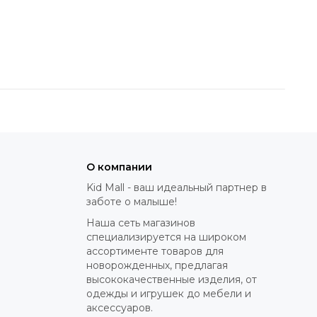
Комплект колес
7
Сумка для покупок
8
Матрас
9
Ремень для переноски
10
шасси
О компании
Москитная сетка
11
Kid Mall - ваш идеальный партнер в
Дождевик
заботе о малыше!
12
Наша сеть магазинов
Адаптеры автокресла для
специализируется на широком
13
Tutis Viva/Uno/Leo
ассортименте товаров для
новорожденных, предлагая
Автокресло Tutis Elo Lux
высококачественные изделия, от
14
Black
одежды и игрушек до мебели и
аксессуаров.