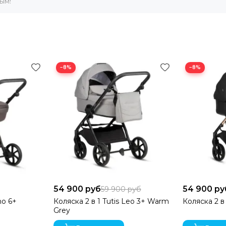
ым!
стабильную езду по любой местности.
ты способствуют сенсорному развитию вашего малыша.
−8%
−8%
й дизайн купола, способствующий развитию зрения и когни
юдения.
 на неровных дорогах, что обеспечивает более устойчивую е
54 900 руб
54 900 ру
59 900 руб
no 6+
Коляска 2 в 1 Tutis Leo 3+ Warm
Коляска 2 в 
ию воздуха и помогают регулировать температуру внутри к
Grey