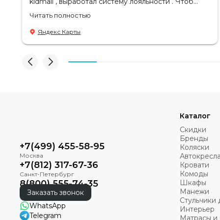
kidmall , выработал систему лояльности . Чтоб
ходить туда чаще
Читать полностью
Яндекс Карты
Каталог
Скидки
Бренды
+7(499) 455-58-95
Коляски
Автокресл
+7(812) 317-67-36
Кровати
Комоды
8(800) 555-74-35
Шкафы
Манежи
Заказать звонок
Стульчики 
WhatsApp
Интерьер
Telegram
Матрасы и 