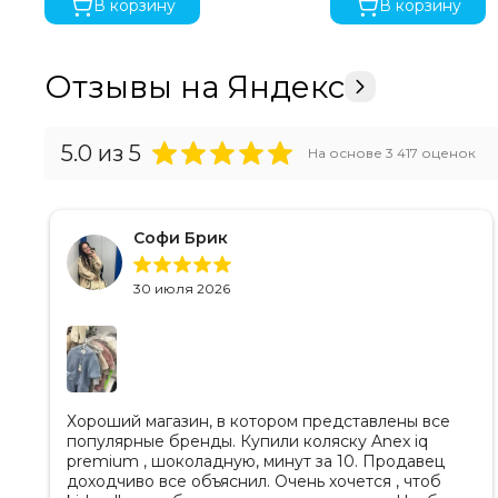
В корзину
В корзину
Матрас Season-Smart Grow
Двусторонний матрас с дышащей летней стороной и те
Отзывы на Яндекс
Всё необходимое д
5.0
из 5
На основе
3 417
оценок
Софи Брик
30 июля 2026
Хороший магазин, в котором представлены все
популярные бренды. Купили коляску Anex iq
premium , шоколадную, минут за 10. Продавец
доходчиво все объяснил. Очень хочется , чтоб