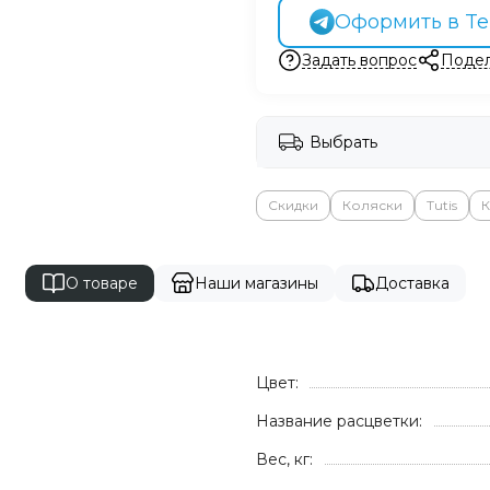
Оформить в Te
Задать вопрос
Подел
Выбрать
Скидки
Коляски
Tutis
К
О товаре
Наши магазины
Доставка
Цвет:
Название расцветки:
1
Вес, кг: