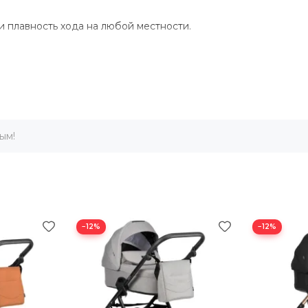
 плавность хода на любой местности.
стабильную езду по любой местности.
 на неровных дорогах, что обеспечивает более устойчивую е
ым!
й дизайн купола, способствующий развитию зрения и когни
−12%
−12%
тировки, не снижая при этом комфорта.
, легко моющимися элементами премиум-класса.
Что находится в коробке?