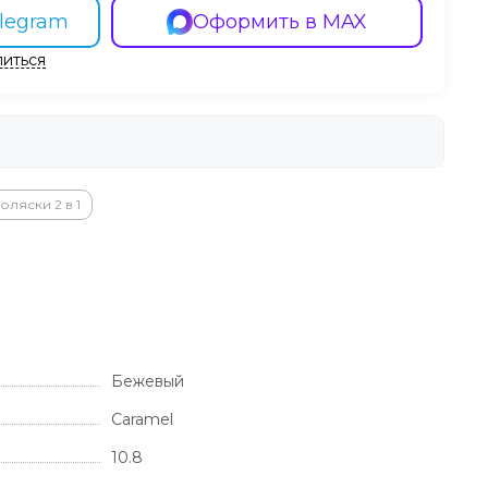
legram
Оформить в MAX
иться
оляски 2 в 1
Бежевый
Caramel
10.8