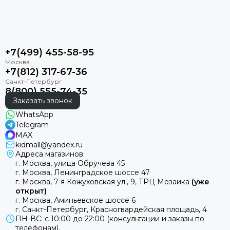
Матрас
6
Чехол на ножки для
7
прогулочного блока
+7(499) 455-58-95
Сумка для покупок
8
+7(812) 317-67-36
Комплект колес
9
8(800) 555-74-35
Заказать звонок
Сумка для мамы
10
WhatsApp
Telegram
MAX
Москитная сетка
11
kidmall@yandex.ru
Адреса магазинов:
Дождевик
12
г. Москва, улица Обручева 45
г. Москва, Ленинградское шоссе 47
г. Москва, 7-я Кожуховская ул., 9, ТРЦ Мозаика
(уже
открыт)
г. Москва, Аминьевское шоссе 6
г. Санкт-Петербург, Красногвардейская площадь, 4
Технические характеристики
ПН-ВС: с 10:00 до 22:00 (консультации и заказы по
телефонам).