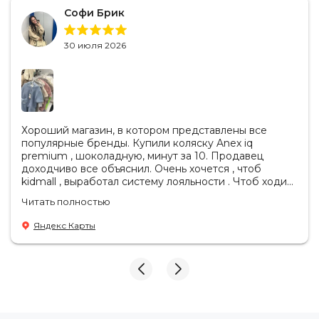
Софи Брик
30 июля 2026
Хороший магазин, в котором представлены все
популярные бренды. Купили коляску Anex iq
premium , шоколадную, минут за 10. Продавец
Люлька
1
доходчиво все объяснил. Очень хочется , чтоб
kidmall , выработал систему лояльности . Чтоб ходить
Чехол на ножки для
туда чаще
2
Читать полностью
люльки
Яндекс Карты
Прогулочный блок
3
Бампер
4
Шасси
5