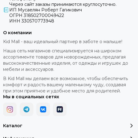
Вся необходимая информация — с первого взгляда.
Через сайт заказы принимаются круглосуточно.
ИП Мусаелян Роберт Гагикович
ОГРН 318502700049422
Материалы
ИНН 330570773948
О компании
Kid Mall - ваш идеальный партнер в заботе о малыше!
UV 50+
Эко-кожа
Silvertech
Наша сеть магазинов специализируется на широком
ассортименте товаров для новорожденных, предлагая
высококачественные изделия, от одежды и игрушек до
Водонепроницаемый
мебели и аксессуаров.
В Kid Mall мы делаем все возможное, чтобы обеспечить
комфорт и радость вашему маленькому чуду, создавая
Сертификаты
при этом приятное и удобное место для родителей.
Мы в социальных сетях
ISO 14001
ISO 9001
SC GRS
EN 1888-2
Каталог