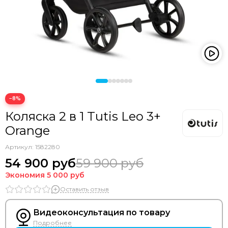
Bozz
Bumbleride
Cam
Chicco
Comotomo
CottonMoose
Cybex
Doona
−8%
Drema BabyDou
Коляска 2 в 1 Tutis Leo 3+
Ducle
Orange
Ellipse
Elodie
Артикул:
1582280
Erbesi
54 900 руб
59 900 руб
Espiro
Экономия
5 000 руб
GB
Оставить отзыв
Hartan
Happy Baby
Видеоконсультация по товару
Heorshe
Подробнее