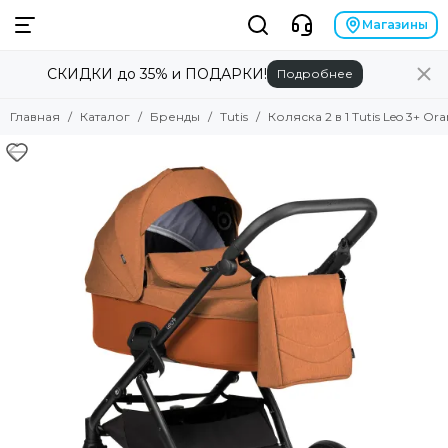
Бренды
Магазины
СКИДКИ до 35% и ПОДАРКИ!
Подробнее
Смотреть все товары
Alilo
Главная
Каталог
Бренды
Tutis
Коляска 2 в 1 Tutis Leo 3+ Or
Anex
Angela Bella
Asobu
Atopalm
Avionaut
Avova
Baby Patent
Babiators
Baby Chipak
Beaba
Bebizaro
Brand for my son
Britax Roemer
B.Toys