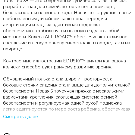
Tutis Leo 3+ — это современная, универсальная коляска,
разработанная для семей, которые ценят комфорт,
безопасность и плавность хода. Новая конструкция шасси
с обновленным дизайном капюшона, передняя
амортизация и задняя адаптивная подвеска
обеспечивают стабильную и плавную езду по любой
местности. Колеса ALL-ROAD™ обеспечивают отличное
сцепление и легкую маневренность как в городе, так и на
природе.
Контрастные иллюстрации EDUSKY™ внутри капюшона
коляски способствуют раннему развитию зрения.
Обновленный люлька стала шире и просторнее, а
боковые стенки сиденья стали выше для дополнительной
безопасности. Новая 5-точечная пряжка с несколькими
вариантами крепления, скользящая система ремней
безопасности и регулируемая одной рукой подножка
легко адаптируются по мере роста ребенка, обеспечивая
комфорт, поддержку и безопасность в каждой поездке.
Функции