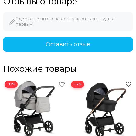
Отзывы о товаре
технология THERMOCOT™
Создает оптимальный микроклимат, регулируя
Здесь еще никто не оставлял отзывы. Будьте
температуру круглый год для комфорта вашего малыша.
первым!
Колеса с технологией ALL-ROAD™
Обеспечивает превосходное сцепление, устойчивость и
Оставить отзыв
плавность хода на любой местности.
Система двойной амортизации
Похожие товары
Передняя и задняя подвеска обеспечивают плавную и
стабильную езду по любой местности.
−12%
−12%
Адаптивная система амортизации
Каждое колесо постоянно контактирует с землей, даже
на неровных дорогах, что обеспечивает более
устойчивую езду и сводит к минимуму тряску для
ребенка.
технология EDUSKY™