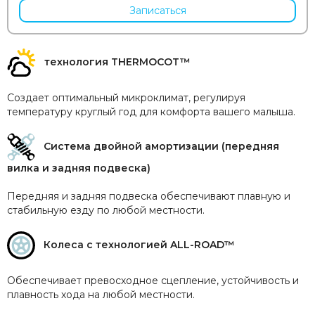
Hoppi
Записаться
Incanto
Inglesina
Izzi
технология THERMOCOT™
Jane
Jan&Sofie
Создает оптимальный микроклимат, регулируя
Joolz
температуру круглый год для комфорта вашего малыша.
Kaiser
Kidzi
Система двойной амортизации (передняя
Labala
вилка и задняя подвеска)
Leclerc
Leoking
Передняя и задняя подвеска обеспечивают плавную и
Lollycottons
стабильную езду по любой местности.
Maier
Mayoral
Колеса с технологией ALL-ROAD™
Maxi-Cosi
Medela
Обеспечивает превосходное сцепление, устойчивость и
Medilana
плавность хода на любой местности.
Mibella