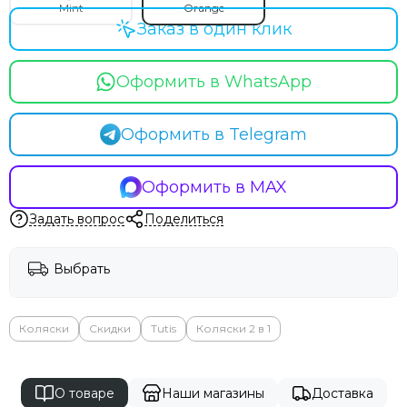
Mint
Orange
Recaro
Заказ в один клик
Red Castle
Redsbaby
Оформить в WhatsApp
Suavinex
Somelove
Sweet Baby
Оформить в Telegram
Swimtrainer
Tutis
Оформить в MAX
Tutti Bambini
Tutti di Mare
Задать вопрос
Поделиться
UPPAbaby
Valco Baby
Выбрать
VTech
Гандылян
Лель
Коляски
Скидки
Tutis
Коляски 2 в 1
Наследник Выжанова
4moms
О товаре
Наши магазины
Доставка