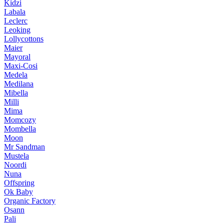
Kidzi
Labala
Leclerc
Leoking
Lollycottons
Maier
Mayoral
Maxi-Cosi
Medela
Medilana
Mibella
Milli
Mima
Momcozy
Mombella
Moon
Mr Sandman
Mustela
Noordi
Nuna
Offspring
Ok Baby
Organic Factory
Osann
Pali