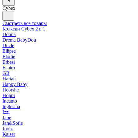
Cybex
Смотреть все товары
Коляски Cybex 2 в 1
Doona
Drema BabyDou
Ducle
Ellipse
Elodie
Erbesi
Espiro
GB
Hartan
Happy Baby
Heorshe
Hoppi
Incanto
Inglesina
Izzi
Jane
Jan&Sofie
Joolz
Kaiser