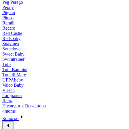
Peg Perego
Peppy
Pigeon
Pituso
Ramili
Recaro
Red Castle
Redsbaby
Suavinex
Somelove
Sweet Baby
Swimtrainer
Tutis
Tutti Bambini
Tutti di Mare
UPPAbaby
Valco Baby
VTech
Гандылян
Лель
Наследник Выжанова
4moms
Коляски