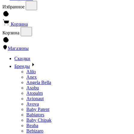
Избранное
Корзина
Корзина
Магазины
Скидки
Бренды
Alilo
Anex
Angela Bella
Asobu
Atopalm
Avionaut
Avova
Baby Patent
Babiators
Baby Chipak
Beaba
Bebizaro