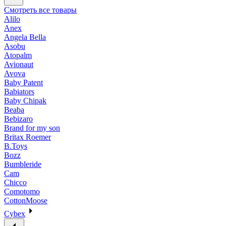
Смотреть все товары
Alilo
Anex
Angela Bella
Asobu
Atopalm
Avionaut
Avova
Baby Patent
Babiators
Baby Chipak
Beaba
Bebizaro
Brand for my son
Britax Roemer
B.Toys
Bozz
Bumbleride
Cam
Chicco
Comotomo
CottonMoose
Cybex