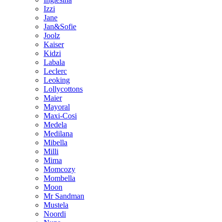
Izzi
Jane
Jan&Sofie
Joolz
Kaiser
Kidzi
Labala
Leclerc
Leoking
Lollycottons
Maier
Mayoral
Maxi-Cosi
Medela
Medilana
Mibella
Milli
Mima
Momcozy
Mombella
Moon
Mr Sandman
Mustela
Noordi