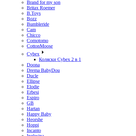
Brand for my son
Britax Roemer
B.Toys
Bozz
Bumbleride
Cam
Chicco
Comotomo
CottonMoose
Cybex
Коляски Cybex 2 в 1
Doona
Drema BabyDou
Ducle
Ellipse
Elodie
Erbesi
Espiro
GB
Hartan
Happy Baby
Heorshe
Hoppi
Incanto
Inglesina