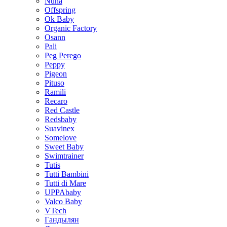
Nuna
Offspring
Ok Baby
Organic Factory
Osann
Pali
Peg Perego
Peppy
Pigeon
Pituso
Ramili
Recaro
Red Castle
Redsbaby
Suavinex
Somelove
Sweet Baby
Swimtrainer
Tutis
Tutti Bambini
Tutti di Mare
UPPAbaby
Valco Baby
VTech
Гандылян