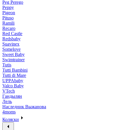
Peg Perego
Peppy
Pigeon
Pituso
Ramili
Recaro
Red Castle
Redsbaby
Suavinex
Somelove
Sweet Baby
Swimtrainer
Tutis
Tutti Bambini
Tutti di Mare
UPPAbaby
Valco Baby
VTech
Гандылян
Лель
Наследник Выжанова
4moms
Коляски