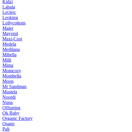
Kidzi
Labala
Leclerc
Leoking
Lollycottons
Maier
Mayoral
Maxi-Cosi
Medela
Medilana
Mibella
Milli
Mima
Momcozy
Mombella
Moon
Mr Sandman
Mustela
Noordi
Nuna
Offspring
Ok Baby
Organic Factory
Osann
Pali