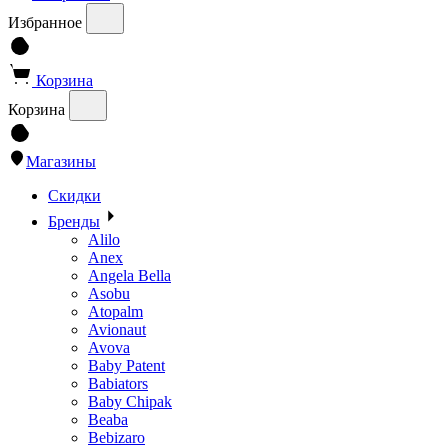
Избранное
Корзина
Корзина
Магазины
Скидки
Бренды
Alilo
Anex
Angela Bella
Asobu
Atopalm
Avionaut
Avova
Baby Patent
Babiators
Baby Chipak
Beaba
Bebizaro