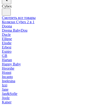
Cybex
Смотреть все товары
Коляски Cybex 2 в 1
Doona
Drema BabyDou
Ducle
Ellipse
Elodie
Erbesi
Espiro
GB
Hartan
Happy Baby
Heorshe
Hoppi
Incanto
Inglesina
Izzi
Jane
Jan&Sofie
Joolz
Kaiser