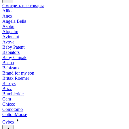
Смотреть все товары
Alilo
Anex
Angela Bella
Asobu
Atopalm
Avionaut
Avova
Baby Patent
Babiators
Baby Chipak
Beaba
Bebizaro
Brand for my son
Britax Roemer
B.Toys
Bozz
Bumbleride
Cam
Chicco
Comotomo
CottonMoose
Cybex