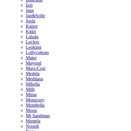
Izzi
Jane
Jan&Sofie
Joolz
Kaiser
Kidzi
Labala
Leclerc
Leoking
Lollycottons
Maier
Mayoral
Maxi-Cosi
Medela
Medilana
Mibella
Milli
Mima
Momcozy
Mombella
Moon
Mr Sandman
Mustela
Noordi