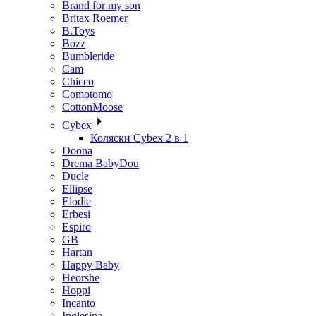
Brand for my son
Britax Roemer
B.Toys
Bozz
Bumbleride
Cam
Chicco
Comotomo
CottonMoose
Cybex
Коляски Cybex 2 в 1
Doona
Drema BabyDou
Ducle
Ellipse
Elodie
Erbesi
Espiro
GB
Hartan
Happy Baby
Heorshe
Hoppi
Incanto
Inglesina