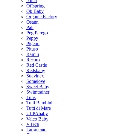
Nuna
Offspring
Ok Baby
Organic Factory
Osann
Pali
Peg Perego
Peppy
Pigeon
Pituso
Ramili
Recaro
Red Castle
Redsbaby
Suavinex
Somelove
Sweet Baby
Swimtrainer
Tutis
Tutti Bambini
Tutti di Mare
UPPAbaby
Valco Baby
VTech
Гандылян