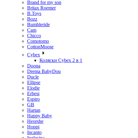
Brand for my son
Britax Roemer
B.Toys
Bozz
Bumbleride
Cam
Chicco
Comotomo
CottonMoose
Cybex
Коляски Cybex 2 в 1
Doona
Drema BabyDou
Ducle
Ellipse
Elodie
Erbesi
Espiro
GB
Hartan
Happy Baby
Heorshe
Hoppi
Incanto
Inglesina