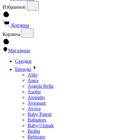
Избранное
Корзина
Корзина
Магазины
Скидки
Бренды
Alilo
Anex
Angela Bella
Asobu
Atopalm
Avionaut
Avova
Baby Patent
Babiators
Baby Chipak
Beaba
Bebizaro