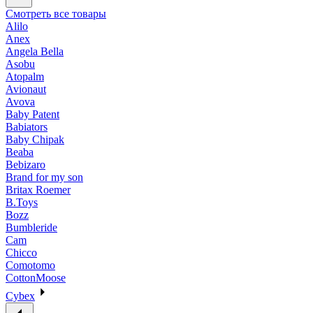
Смотреть все товары
Alilo
Anex
Angela Bella
Asobu
Atopalm
Avionaut
Avova
Baby Patent
Babiators
Baby Chipak
Beaba
Bebizaro
Brand for my son
Britax Roemer
B.Toys
Bozz
Bumbleride
Cam
Chicco
Comotomo
CottonMoose
Cybex