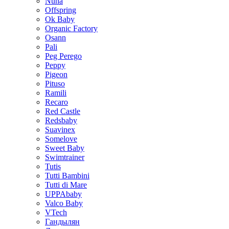
Nuna
Offspring
Ok Baby
Organic Factory
Osann
Pali
Peg Perego
Peppy
Pigeon
Pituso
Ramili
Recaro
Red Castle
Redsbaby
Suavinex
Somelove
Sweet Baby
Swimtrainer
Tutis
Tutti Bambini
Tutti di Mare
UPPAbaby
Valco Baby
VTech
Гандылян