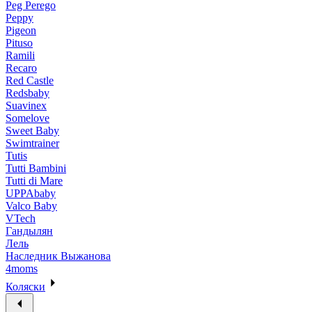
Peg Perego
Peppy
Pigeon
Pituso
Ramili
Recaro
Red Castle
Redsbaby
Suavinex
Somelove
Sweet Baby
Swimtrainer
Tutis
Tutti Bambini
Tutti di Mare
UPPAbaby
Valco Baby
VTech
Гандылян
Лель
Наследник Выжанова
4moms
Коляски