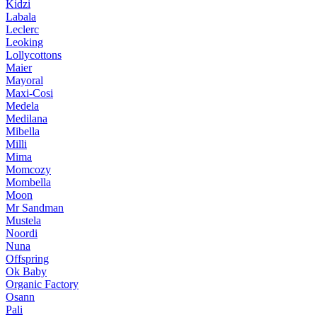
Kidzi
Labala
Leclerc
Leoking
Lollycottons
Maier
Mayoral
Maxi-Cosi
Medela
Medilana
Mibella
Milli
Mima
Momcozy
Mombella
Moon
Mr Sandman
Mustela
Noordi
Nuna
Offspring
Ok Baby
Organic Factory
Osann
Pali