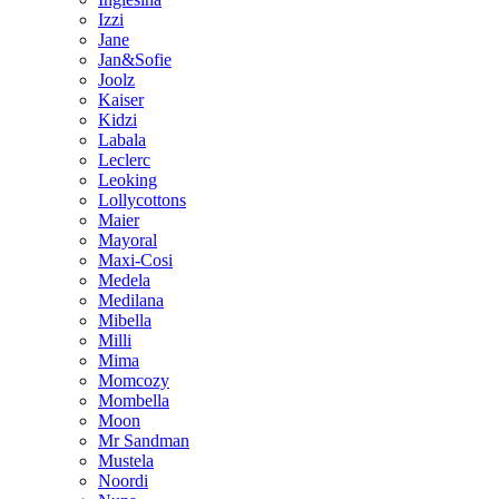
Izzi
Jane
Jan&Sofie
Joolz
Kaiser
Kidzi
Labala
Leclerc
Leoking
Lollycottons
Maier
Mayoral
Maxi-Cosi
Medela
Medilana
Mibella
Milli
Mima
Momcozy
Mombella
Moon
Mr Sandman
Mustela
Noordi