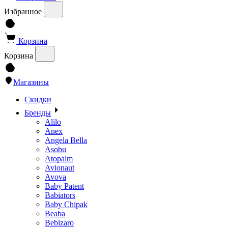
Избранное
Корзина
Корзина
Магазины
Скидки
Бренды
Alilo
Anex
Angela Bella
Asobu
Atopalm
Avionaut
Avova
Baby Patent
Babiators
Baby Chipak
Beaba
Bebizaro