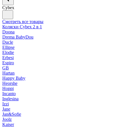
Cybex
Смотреть все товары
Коляски Cybex 2 в 1
Doona
Drema BabyDou
Ducle
Ellipse
Elodie
Erbesi
Espiro
GB
Hartan
Happy Baby
Heorshe
Hoppi
Incanto
Inglesina
Izzi
Jane
Jan&Sofie
Joolz
Kaiser