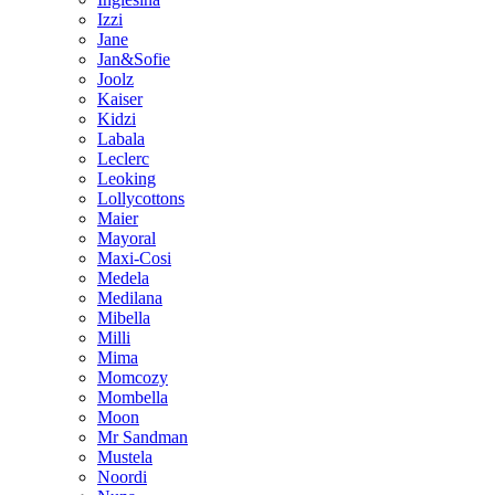
Izzi
Jane
Jan&Sofie
Joolz
Kaiser
Kidzi
Labala
Leclerc
Leoking
Lollycottons
Maier
Mayoral
Maxi-Cosi
Medela
Medilana
Mibella
Milli
Mima
Momcozy
Mombella
Moon
Mr Sandman
Mustela
Noordi