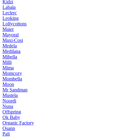
Kidzi
Labala
Leclerc
Leoking
Lollycottons
Maier
Mayoral
Maxi-Cosi
Medela
Medilana
Mibella
Milli
Mima
Momcozy
Mombella
Moon
Mr Sandman
Mustela
Noordi
Nuna
Offspring
Ok Baby
Organic Factory
Osann
Pali