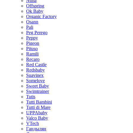
Nuna
Offspring
Ok Baby
Organic Factory
Osann
Pali
Peg Perego
Peppy
Pigeon
Pituso
Ramili
Recaro
Red Castle
Redsbaby
Suavinex
Somelove
Sweet Baby
Swimtrainer
Tutis
Tutti Bambini
Tutti di Mare
UPPAbaby
Valco Baby
VTech
Гандылян