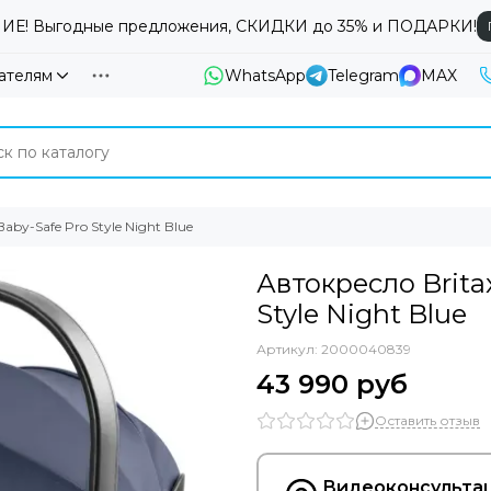
Е! Выгодные предложения, СКИДКИ до 35% и ПОДАРКИ!
ателям
WhatsApp
Telegram
MAX
by-Safe Pro Style Night Blue
Автокресло Brita
Style Night Blue
Артикул:
2000040839
43 990 руб
Оставить отзыв
Видеоконсультац