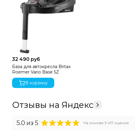
32 490 руб
База для автокресла Britax
Roemer Vario Base 5Z
В корзину
Отзывы на Яндекс
5.0
из 5
На основе
3 417
оценок