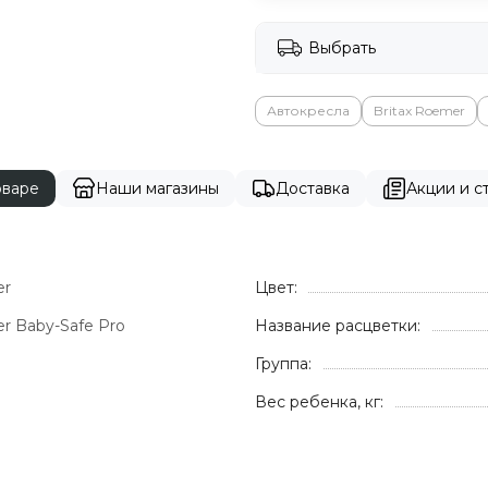
Выбрать
Автокресла
Britax Roemer
оваре
Наши магазины
Доставка
Акции и ст
er
Цвет:
r Baby-Safe Pro
Название расцветки:
Группа:
Вес ребенка, кг: