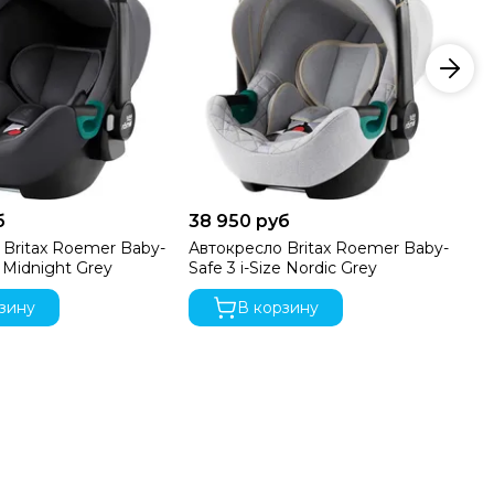
б
38 950 руб
32
 Britax Roemer Baby-
Автокресло Britax Roemer Baby-
Ав
e Midnight Grey
Safe 3 i-Size Nordic Grey
Sa
зину
В корзину