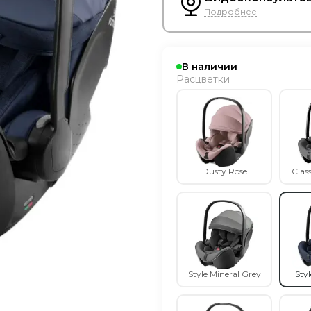
Подробнее
В наличии
Расцветки
Dusty Rose
Clas
Style Mineral Grey
Styl