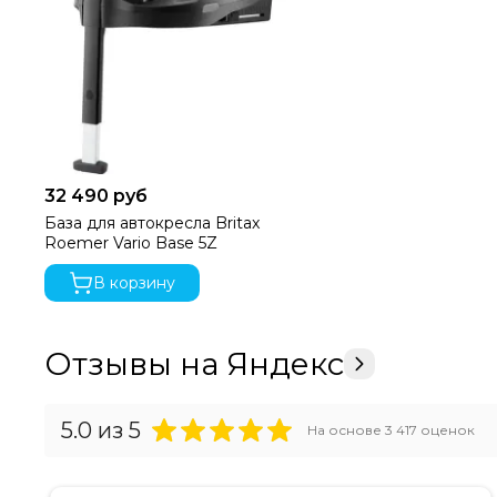
32 490 руб
База для автокресла Britax
Roemer Vario Base 5Z
В корзину
Отзывы на Яндекс
5.0
из 5
На основе
3 417
оценок