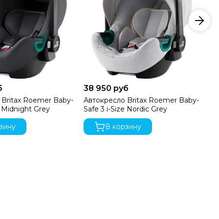
б
38 950 руб
32
 Britax Roemer Baby-
Автокресло Britax Roemer Baby-
Ав
e Midnight Grey
Safe 3 i-Size Nordic Grey
Sa
зину
В корзину