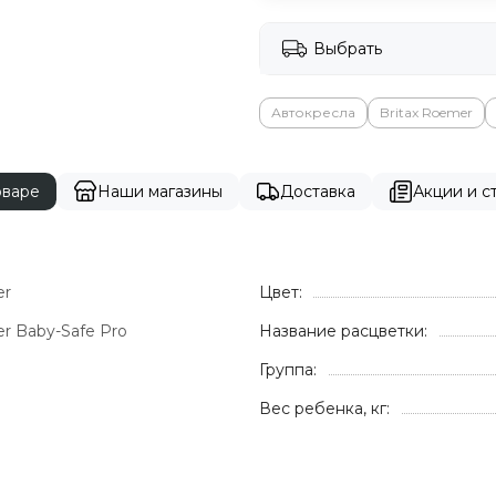
Выбрать
Автокресла
Britax Roemer
оваре
Наши магазины
Доставка
Акции и ст
er
Цвет:
r Baby-Safe Pro
Название расцветки:
Группа:
Вес ребенка, кг: