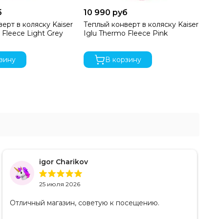
б
10 990 руб
10
ерт в коляску Kaiser
Теплый конверт в коляску Kaiser
Те
 Fleece Light Grey
Iglu Thermo Fleece Pink
Ig
зину
В корзину
igor Charikov
25 июля 2026
Отличный магазин, советую к посещению.