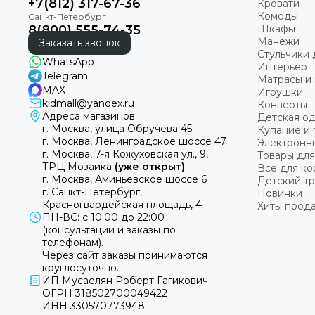
+7(812) 317-67-36
Кровати
Комоды
8(800) 555-74-35
Шкафы
Манежи
Заказать звонок
Стульчики 
WhatsApp
Интерьер
Telegram
Матрасы и 
MAX
Игрушки
kidmall@yandex.ru
Конверты
Адреса магазинов:
Детская о
г. Москва, улица Обручева 45
Купание и 
г. Москва, Ленинградское шоссе 47
Электронн
г. Москва, 7-я Кожуховская ул., 9,
Товары для
ТРЦ Мозаика
(уже открыт)
Все для к
г. Москва, Аминьевское шоссе 6
Детский т
г. Санкт-Петербург,
Новинки
Красногвардейская площадь, 4
Хиты прод
ПН-ВС: с 10:00 до 22:00
(консультации и заказы по
телефонам).
Через сайт заказы принимаются
круглосуточно.
ИП Мусаелян Роберт Гагикович
ОГРН 318502700049422
ИНН 330570773948