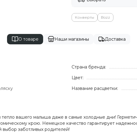
Конверты
Bozz
О товаре
Наши магазины
Доставка
Страна бренда:
Цвет:
оляску
Название расцветки:
 тепло вашего малыша даже в самые холодные дни! Герметичн
омическому крою. Немецкое качество гарантирует надежност
й выбор заботливых родителей!