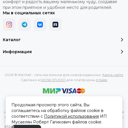
комфорт и радость вашему маленькому чуду, создавая
при этом приятное и удобное место для родителей.
Мы в социальных сетях
Каталог
Информация
2026 © Kid Mall - сеть магазинов для новорожденных.
Карта сайта
Сделано в
MOSK.STUDIO
для платформы
InSales
Вся представленная на сайте информация, касающаяся
Продолжая просмотр этого сайта, Вы
характеристик, стоимости товаров и услуг, носит
соглашаетесь на обработку файлов cookie в
информационный характер и ни при каких условиях не является
соответствии с
Политикой использования
ИП
публичной офертой, определяемой положениями Статьи 437(2)
Мусаелян Роберт Гагикович файлов cookie.
Гражданского кодекса РФ.
3724