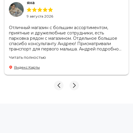
яна
9 августа 2026
Отличный магазин с большим ассортиментом,
приятные и дружелюбные сотрудники, есть
парковка рядом с магазином. Отдельное большое
спасибо консультанту Андрею! Присматривали
транспорт для первого малыша. Андрей подробно
ответил на все наши вопросы по коляскам и
Читать полностью
автолюлькам, помог сравнить разные варианты и
разобраться в нюансах 🙏
Яндекс Карты