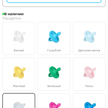
В наличии
Расцветки
Белый
Голубой
Детская мечта
Желтый
Зеленый
Пион